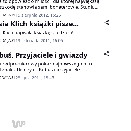
a to opowieść o miłości, dla której największą
szkodę stanowią sami bohaterowie. Studium
zewania, cierpliwości i wytrwałości w
15 sierpnia 2012, 15:25
DAIJA.PL
żaniu za własnym przeznaczeniem. On,
sia Klich książki pisze…
roski i młodzieńczo uroczy i ona, marzycielska
eryczna, nie potrafią kochać po dorosłemu.
a Klich napisała książkę dla dzieci!
19 listopada 2011, 16:06
DAIJA.PL
buś, Przyjaciele i gwiazdy
rzedpremierowy pokaz najnowszego hitu
 znaku Disneya – Kubuś i przyjaciele –
były prawdziwe tłumy, wśród których nie
28 lipca 2011, 13:45
DAIJA.PL
akło naszych celebrytów, oczywiście, w
rzystwie dzieci.