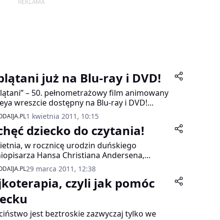
plątani już na Blu-ray i DVD!
lątani” – 50. pełnometrażowy film animowany
eya wreszcie dostępny na Blu-ray i DVD!
tkowo zabawna historia pięknej Roszpunki i
1 kwietnia 2011, 10:15
DAIJA.PL
zego awanturnika Flynna to idealna
chęć dziecko do czytania!
ozycja na wspaniały wieczór dla całej rodziny!
ietnia, w rocznicę urodzin duńskiego
iopisarza Hansa Christiana Andersena,
odzony jest Międzynarodowy Dzień Książki
29 marca 2011, 12:38
DAIJA.PL
Dzieci. Dzień ten ma na celu wspieranie
jkoterapia, czyli jak pomóc
ania przez najmłodszych. Z początkiem
tnia br. rusza również kolejny, już IX, konkurs
iecku
mach Akademii Misia Haribo –
ciństwo jest beztroskie zazwyczaj tylko we
goterminowego programu edukacyjnego,