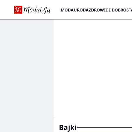
MODA
URODA
ZDROWIE I DOBROST
bajki