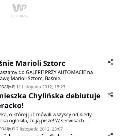
śnie Marioli Sztorc
raszamy do GALERII PRZY AUTOMACIE na
awę Marioli Sztorc, Baśnie.
11 listopada 2012, 15:23
DAIJA.PL
nieszka Chylińska debiutuje
eracko!
żka, o której już mówili wszyscy od kiedy
rka ogłosiła, że ją pisze! W serwisach
karskich huczało… Autobiografia? Książka dla
7 listopada 2012, 23:07
DAIJA.PL
ci? A może powieść? Teraz jest już jasne Zezia i