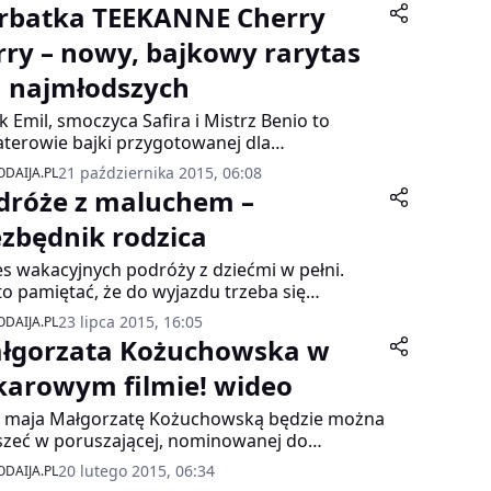
rbatka TEEKANNE Cherry
rry – nowy, bajkowy rarytas
a najmłodszych
 Emil, smoczyca Safira i Mistrz Benio to
terowie bajki przygotowanej dla
łodszych miłośników herbacianych smaków
21 października 2015, 06:08
DAIJA.PL
ANNE. Opowieść do głośnego czytania
dróże z maluchem –
owi uzupełnienie debiutującej na rynku
owej herbatki TEEKANNE „Cherry Berry”.
ezbędnik rodzica
r dołączył do bogatej kolekcji herbatek z linii
s wakacyjnych podróży z dziećmi w pełni.
d of Fruits.
o pamiętać, że do wyjazdu trzeba się
wiednio przygotować – tak, by zarówno sama
23 lipca 2015, 16:05
DAIJA.PL
óż, jak i pobyt były bezpieczne i radosne. Z
łgorzata Kożuchowska w
ą o rodzicach planujących wakacyjne wyjazdy
gotowaliśmy niezbędnik rodzica
karowym filmie! wideo
óżującego z dzieckiem.
8 maja Małgorzatę Kożuchowską będzie można
szeć w poruszającej, nominowanej do
rocznego Oscara, bajce „Sekrety morza”.
20 lutego 2015, 06:34
DAIJA.PL
ystkich, którzy szukają oryginalnych i