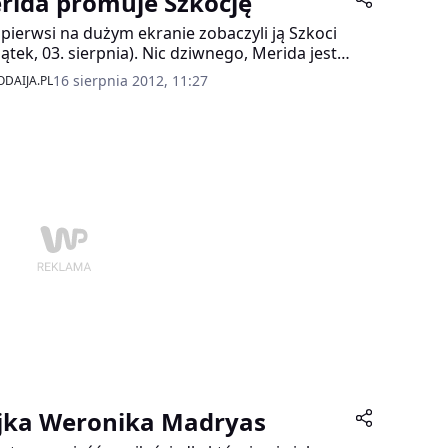
rida promuje Szkocję
r, to książka dla dzieci, ale także dla rodziców.
 pierwsi na dużym ekranie zobaczyli ją Szkoci
iątek, 03. sierpnia). Nic dziwnego, Merida jest
dziwie szkocką bohaterką, a najnowszy film
16 sierpnia 2012, 11:27
DAIJA.PL
ia Disney Pixar – „Merida Waleczna” –
bojem, który ma rozsławić imię Szkocji na
m świecie!
jka Weronika Madryas