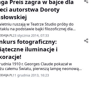
nga Preis zagra w bajce dla
ak nie tylko forma rozrywki, ale często
ież nauka. Także języków obcych.
ieci autorstwa Doroty
słowskiej
ietniu ruszają w Teatrze Studio próby do
taklu na podstawie bajki filozoficznej dla
ci autorstwa Doroty Masłowskiej. Jedną z ról w
23 stycznia 2014, 07:33
DAIJA.PL
ce zagra Kinga Preis. Natomiast w wakacje
nkurs fotograficzny:
rka będzie pracowała na planie musicalu.
egóły filmu trzymane są jednak w tajemnicy.
iąteczne iluminacje i
koracje!
rudnia 1910 r. Georges Claude pokazał w
żu całemu Światu, pierwszą lampę neonową
rwszym użytym gazem był neon, dający barwę
11 grudnia 2013, 16:23
DAIJA.PL
rańczowoczerwoną. Stąd nazwa „neony”).
de opatentował lampę w roku 1915, zaś w
 przedstawił w USA pierwszy reklamowy
owy napis. Były one wytworzone dla firmy
kard” – dealera aut w Los Angeles w Kalifornii.