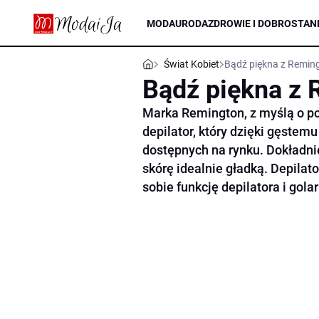
MODA
URODA
ZDROWIE I DOBROSTAN
Świat Kobiet
Bądź piękna z Remi
Bądź piękna z
Marka Remington, z myślą o p
depilator, który dzięki gęstem
dostępnych na rynku. Dokładn
skórę idealnie gładką. Depilat
sobie funkcję depilatora i golar