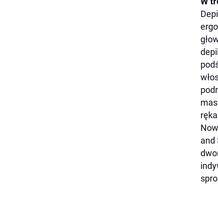
W tr
Depi
ergo
głow
depi
podś
włos
podr
masu
ręka
Nowo
and 
dwom
indy
spro