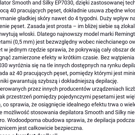
lator Smooth and Silky EP7030, dzięki zastosowanej tech
cą 40 pracujących pęset, dokładnie usuwa zbędne włos
ymanie gładkiej skóry nawet do 4 tygodni. Duży wpływ na 
enie pęset. Zasada jest prosta – im bliżej siebie są zlok
wytują włoski. Dlatego najnowszy model marki Remingt
tami (0,5 mm) jest bezwzględny wobec niechcianego ow
t w jednym rzędzie sprawia, że pokrywają cały obszar d
gnąć zamierzone efekty w krótkim czasie. Bez wątpieni
30 wyróżnia się na tle innych dostępnych na rynku depil
ada aż 40 pracujących pęset, pomiędzy którymi jest mi
niki gwarantują szybszą i dokładniejszą depilację.
erowanych przez innych producentów urządzeniach liczb
ak przestrzeń pomiędzy pojedynczymi pęsetami jest wi
 co sprawia, że osiągnięcie idealnego efektu trwa o wie
e możliwość stosowania depilatora Smooth and Silky nie 
o. Wodoodporna obudowa sprawia, że depilacja podczas 
znicem jest całkowicie bezpieczna.