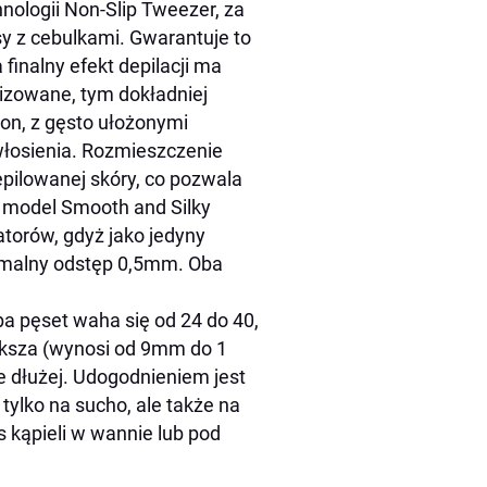
nologii Non-Slip Tweezer, za
y z cebulkami. Gwarantuje to
finalny efekt depilacji ma
alizowane, tym dokładniej
on, z gęsto ułożonymi
łosienia. Rozmieszczenie
epilowanej skóry, co pozwala
a model Smooth and Silky
atorów, gdyż jako jedyny
nimalny odstęp 0,5mm. Oba
a pęset waha się od 24 do 40,
ększa (wynosi od 9mm do 1
le dłużej. Udogodnieniem jest
tylko na sucho, ale także na
kąpieli w wannie lub pod