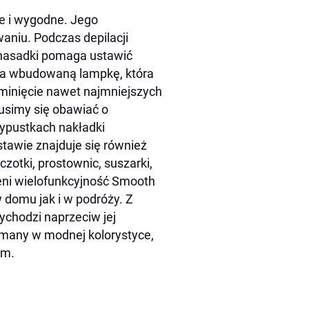
we i wygodne. Jego
aniu. Podczas depilacji
 nasadki pomaga ustawić
ma wbudowaną lampkę, która
ominięcie nawet najmniejszych
usimy się obawiać o
ypustkach nakładki
stawie znajduje się również
zotki, prostownic, suszarki,
eni wielofunkcyjność Smooth
 domu jak i w podróży. Z
chodzi naprzeciw jej
many w modnej kolorystyce,
om.