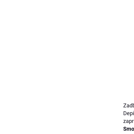
Zadb
Depi
zapr
Smoo