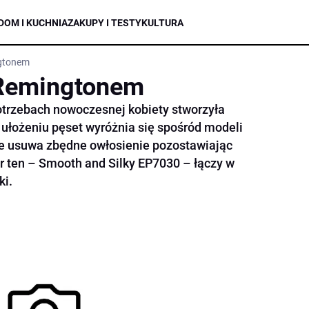
DOM I KUCHNIA
ZAKUPY I TESTY
KULTURA
ngtonem
 Remingtonem
otrzebach nowoczesnej kobiety stworzyła
u ułożeniu pęset wyróżnia się spośród modeli
ie usuwa zbędne owłosienie pozostawiając
or ten – Smooth and Silky EP7030 – łączy w
ki.