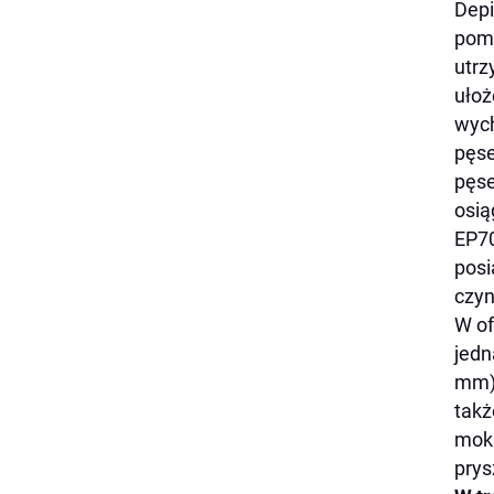
Depi
pomo
utrz
ułoż
wych
pęse
pęse
osią
EP70
posi
czyn
W of
jedn
mm),
takż
mokr
prys