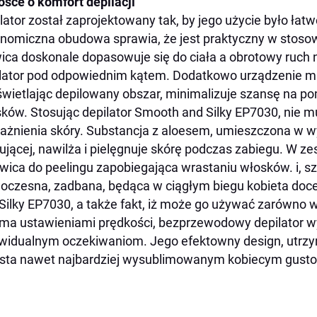
osce o komfort depilacji
lator został zaprojektowany tak, by jego użycie było łat
nomiczna obudowa sprawia, że jest praktyczny w stosow
ica doskonale dopasowuje się do ciała a obrotowy ruch
lator pod odpowiednim kątem. Dodatkowo urządzenie 
wietlając depilowany obszar, minimalizuje szansę na p
ków. Stosując depilator Smooth and Silky EP7030, nie m
ażnienia skóry. Substancja z aloesem, umieszczona w w
jącej, nawilża i pielęgnuje skórę podczas zabiegu. W ze
wica do peelingu zapobiegająca wrastaniu włosków. i, szc
czesna, zadbana, będąca w ciągłym biegu kobieta doc
Silky EP7030, a także fakt, iż może go używać zarówno w
a ustawieniami prędkości, bezprzewodowy depilator wy
widualnym oczekiwaniom. Jego efektowny design, utrzy
sta nawet najbardziej wysublimowanym kobiecym gust