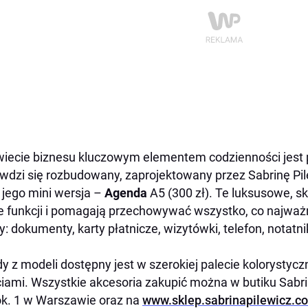
iecie biznesu kluczowym elementem codzienności jest 
wdzi się rozbudowany, zaprojektowany przez Sabrinę Pi
 jego mini wersja –
Agenda
A5 (300 zł). Te luksusowe, s
e funkcji i pomagają przechowywać wszystko, co najważn
y: dokumenty, karty płatnicze, wizytówki, telefon, notatnik
y z modeli dostępny jest w szerokiej palecie kolorystyczn
iami. Wszystkie akcesoria zakupić można w butiku Sabrin
ok. 1 w Warszawie oraz na
www.sklep.sabrinapilewicz.c