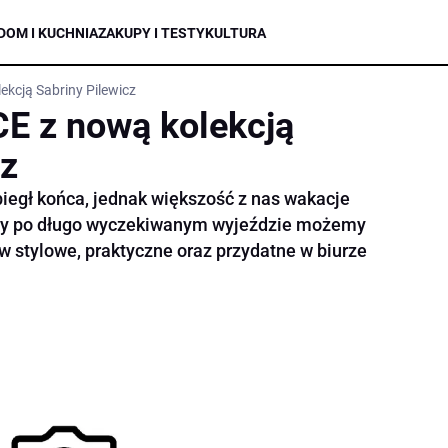
DOM I KUCHNIA
ZAKUPY I TESTY
KULTURA
kcją Sabriny Pilewicz
E z nową kolekcją
cz
biegł końca, jednak większość z nas wakacje
acy po długo wyczekiwanym wyjeździe możemy
 w stylowe, praktyczne oraz przydatne w biurze