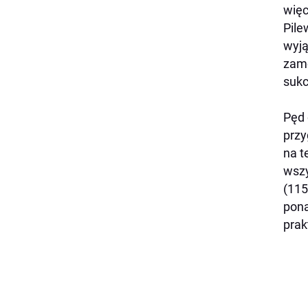
więc
Pile
wyją
zamó
sukc
Pęd 
przy
na t
wszy
(115
pona
prak