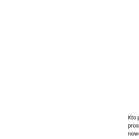
Kto 
pros
nowo