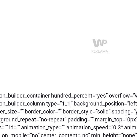
ion_builder_container hundred_percent=”yes” overflow=”vi
ion_builder_column type=”1_1″ background_position=”left
er_size=”” border_color=”” border_style=”solid” spacing
ground_repeat=”no-repeat” padding=”” margin_top=”0px
s=”” id=”” animation_type=”” animation_speed=”0.3″ anima
_on_mobile=”no” center_content=”no” min_height=”none”