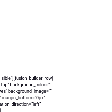
sible”][fusion_builder_row]
 top” background_color=””
=”yes” background_image=””
” margin_bottom=”0px”
tion_direction=”left”
]