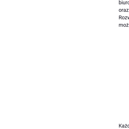
biur
oraz
Rozw
może
Każd