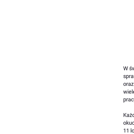
W św
spra
oraz
wiel
prac
Każd
okuc
11 l