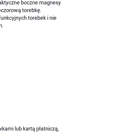
praktyczne boczne magnesy
ieczorową torebkę.
funkcyjnych torebek i nie
n.
kami lub kartą płatniczą,