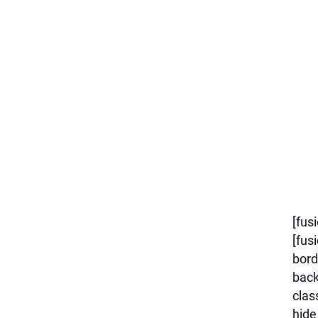
[fus
[fus
bord
back
clas
hide