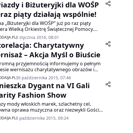
iazdy i Biżuteryjki dla WOŚP
 raz piąty działają wspólnie!
a „Biżuteryjki dla WOŚP” już po raz piąty
era Wielką Orkiestrę Świątecznej Pomocy.
teryjki to 500 artystów z całej Polski
8 stycznia 2016, 08:01
DAIJA.PL
zących biżuterię i wyjątkowe opakowania do
torelacja: Charytatywny
ego z 60 unikalnych projektów biżuterii. W
ę ponownie włączyły się gwiazdy, które
rnisaż – Akcja Myśl o Biuście
ytatywnie wzięły udział w sesji zdjęciowej
romną przyjemnością informujemy o pełnym
ującej aukcje: Anna Wendzikowska, Maja
esie wernisażu charytatywnego obrazów i
, Marcelina Zawadzka, Natalia Siwiec, Natalia
grafii w ramach akcji „Myśl o biuście”
eder, Paulina Drażba, Rafał Cieszyński i
30 października 2015, 07:46
DAIJA.PL
nizowanym przez Boutique Bielizny.
zek Karpiel-Bułecka. Całkowity dochód ze
nieszka Dygant na VI Gali
edaży biżuterii zostanie przeznaczony na
arity Fashion Show
z Wielkiej Orkiestry Świątecznej Pomocy. W
u czterech poprzednich edycji na rzecz WOŚP
zy mody włoskich marek, szlachetny cel,
teryjki zebrały ponad 110 tysięcy zł.
wna oprawa muzyczna oraz niezwykli Goście i
d 150 tysięcy złotych wylicytowane w aukcji
6 października 2015, 09:24
DAIJA.PL
zecz Fundacji „Na Ratunek Dzieciom z Chorobą
tworową”. Tak wyglądała Gala Charity