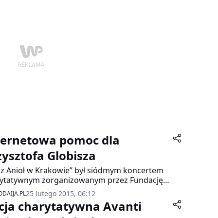
ion Show, która odbyła się we Wrocławiu już
az szósty!
ternetowa pomoc dla
zysztofa Globisza
z Anioł w Krakowie” był siódmym koncertem
ytatywnym zorganizowanym przez Fundację
 Dymnej „Mimo Wszystko” i Filharmonię
25 lutego 2015, 06:12
DAIJA.PL
owską. Ubiegłotygodniowa edycja
cja charytatywna Avanti
ięcona była Krzysztofowi Globiszowi. Ten