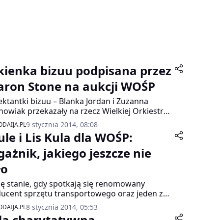
kienka bizuu podpisana przez
aron Stone na aukcji WOŚP
ektantki bizuu – Blanka Jordan i Zuzanna
owiak przekazały na rzecz Wielkiej Orkiestry
tecznej Pomocy sukienkę OLIVIA z kolekcji
9 stycznia 2014, 08:08
DAIJA.PL
eń-zima 2013/14. Kreacja jest niepowtarzalna,
ule i Lis Kula dla WOŚP:
eważ na metce została podpisana przez
towej sławy aktorkę Sharon Stone podczas jej
gażnik, jakiego jeszcze nie
ty w warszawskim butiku marki.
ło
ię stanie, gdy spotkają się renomowany
ucent sprzętu transportowego oraz jeden z
ardziej utalentowanych polskich grafików
8 stycznia 2014, 05:53
DAIJA.PL
ego pokolenia? Efekt takiego spotkania musi
la charytatywna