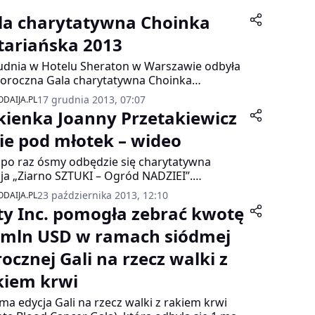
la charytatywna Choinka
tariańska 2013
udnia w Hotelu Sheraton w Warszawie odbyła
doroczna Gala charytatywna Choinka
riańska 2013 organizowana przez Rotary Club
17 grudnia 2013, 07:07
DAIJA.PL
zawa City.
kienka Joanny Przetakiewicz
zie pod młotek – wideo
 po raz ósmy odbędzie się charytatywna
ja „Ziarno SZTUKI – Ogród NADZIEI”.
ytowana będzie m.in. sukienka od Joanny
23 października 2013, 12:10
DAIJA.PL
takiewicz, właścicielki marki La Mania.
ty Inc. pomogła zebrać kwotę
iądze zebrane z licytacji, pomogą osobom
ym na raka i ich bliskim.
7mln USD w ramach siódmej
rocznej Gali na rzecz walki z
kiem krwi
ma edycja Gali na rzecz walki z rakiem krwi