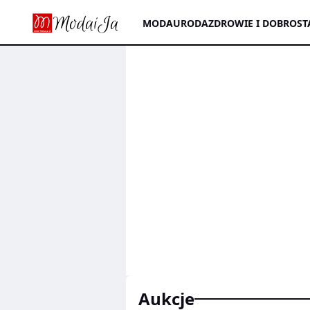
MODA
URODA
ZDROWIE I DOBROST
aukcje