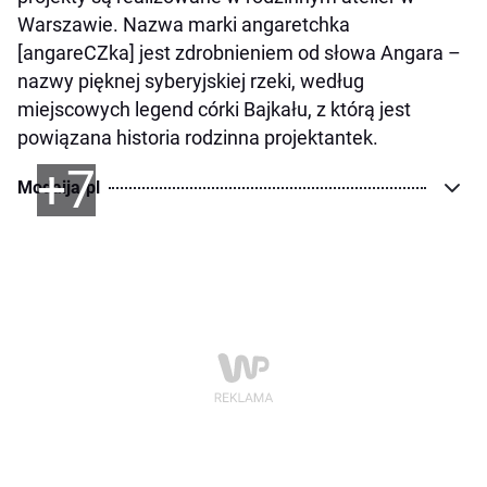
Warszawie. Nazwa marki angaretchka
[angareCZka] jest zdrobnieniem od słowa Angara –
nazwy pięknej syberyjskiej rzeki, według
miejscowych legend córki Bajkału, z którą jest
powiązana historia rodzinna projektantek.
+7
Modaija.pl