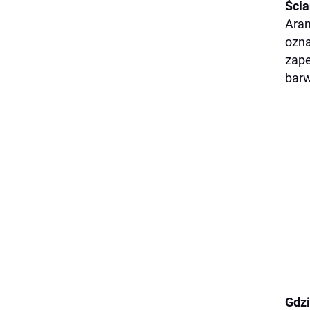
Ścia
Aran
ozna
zape
barw
Gdz