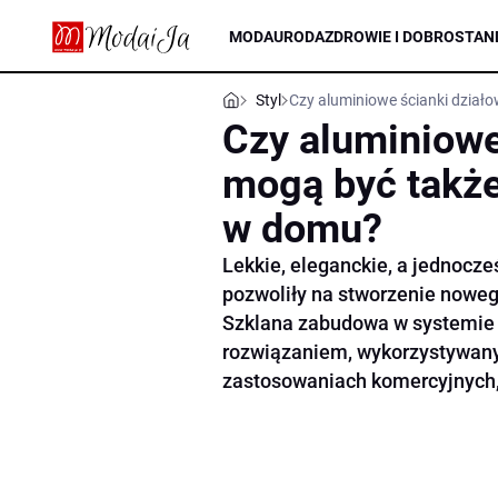
MODA
URODA
ZDROWIE I DOBROSTAN
Styl
Czy aluminiowe ścianki dzia
Czy aluminiowe
mogą być takż
w domu?
Lekkie, eleganckie, a jednocz
pozwoliły na stworzenie noweg
Szklana zabudowa w systemie 
rozwiązaniem, wykorzystywanym
zastosowaniach komercyjnych,