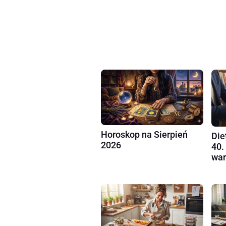
Horoskop na Sierpień
Die
2026
40.
war