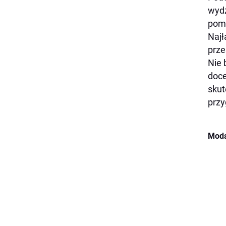
wydz
pomi
Najł
prze
Nie 
doce
skut
przy
Moda