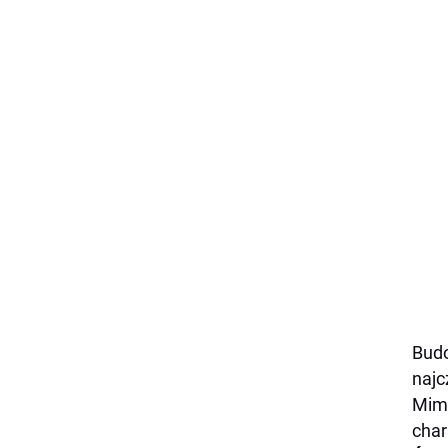
Budo
najc
Mimo
char