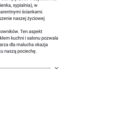
enka, sypialnia), w
parentnymi ściankami.
szenie naszej życiowej
omowników. Ten aspekt
zkłem kuchni i salonu pozwala
warza dla malucha okazja
ku naszą pociechę.