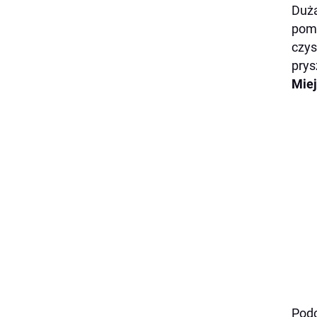
Dużą
pomi
czys
prys
Miej
Podc