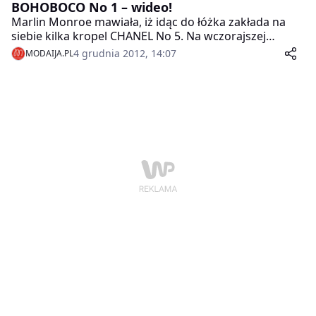
BOHOBOCO No 1 – wideo!
Marlin Monroe mawiała, iż idąc do łóżka zakłada na
siebie kilka kropel CHANEL No 5. Na wczorajszej
premierze nowych perfum BOHOBOCO No 1 Marta
4 grudnia 2012, 14:07
MODAIJA.PL
Żmuda Trzebiatowska powiedziała, że od dziś będzie
kładła się spać z zapachem BOHOBOCO No 1.