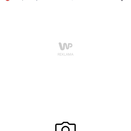
„Pacyfa”. Gwiazdy promują noszenie bransoletek
Missiu z motywem pacyfy. Bransoletkę można kupić
między innymi na stronie www.missiu.pl. Każde 20% ze
sprzedaży zostanie przekazane na rzecz
Stowarzyszenia SOS Wioski Dziecięce.