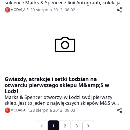
sukience Marks & Spencer z linii Autograph, kolekcja
jesień/zima 2012, już dostępna w całej Polsce!
29 sierpnia 2012, 08:02
MODAIJA.PL
Gwiazdy, atrakcje i setki Łodzian na
otwarciu pierwszego sklepu M&amp;S w
Łodzi
Marks & Spencer otworzył w Łodzi swój pierwszy
sklep. Jest to jeden z największych sklepów M&S w
Polsce, z bardzo szeroką modową ofertą, więc na
28 sierpnia 2012, 09:03
MODAIJA.PL
otwarciu nie mogło zabraknąć znanych ze świata
mody nazwisk. Wśród gości, którzy uświetnili moment
otwarcia sklepu, znalazły się: Ola Kisio, jedna z najlepiej
1
2
3