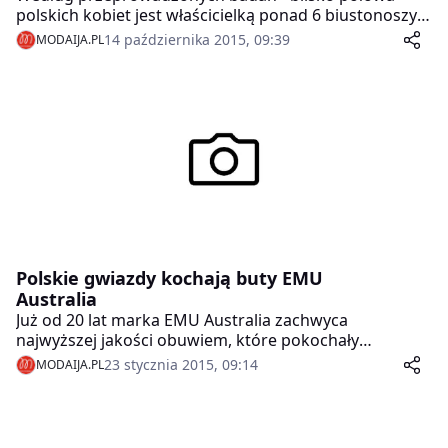
polskich kobiet jest właścicielką ponad 6 biustonoszy,
a dwie trzecie Polek przyznało się do posiadania
14 października 2015, 09:39
MODAIJA.PL
takich, których nie nosiły od co najmniej roku! Ponad
połowa naszych rodaczek deklaruje, że wykonuje
samobadanie piersi, lecz zaledwie 20% z nich robi to
regularnie, raz w miesiącu. Ponadto ponad połowa
badanych od co najmniej roku nie konsultowała
rozmiaru biustonosza z profesjonalną brafitterką.
Najwyższy czas więc kompleksowo zadbać o zdrowie
piersi i wyczyścić szuflady z zalegających w nich, źle
dopasowanych biustonoszy!
Polskie gwiazdy kochają buty EMU
Australia
Już od 20 lat marka EMU Australia zachwyca
najwyższej jakości obuwiem, które pokochały
miłośniczki klasyki na całym świecie.
23 stycznia 2015, 09:14
MODAIJA.PL