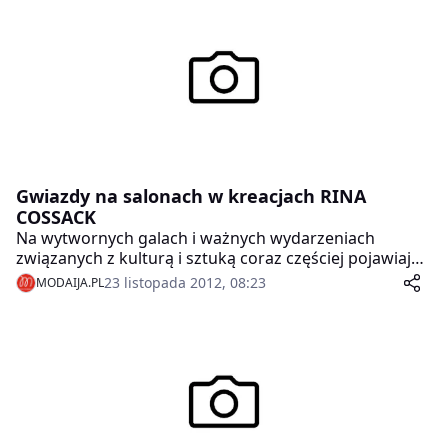
Gwiazdy na salonach w kreacjach RINA
COSSACK
Na wytwornych galach i ważnych wydarzeniach
związanych z kulturą i sztuką coraz częściej pojawiają
się gwiazdy ubrane w kreacje marki RINA COSSACK.
23 listopada 2012, 08:23
MODAIJA.PL