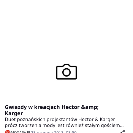
Gwiazdy w kreacjach Hector &amp;
Karger
Duet poznańskich projektantów Hector & Karger
prócz tworzenia mody jest również stałym gościem
największych wydarzeń modowych w Polsce.
28 grudnia 2013, 08:50
MODAIJA.PL