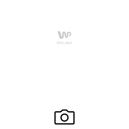
oversizowe. Sylwia Gliwa lubi łączyć różne trendy,
Aleksandra Kisio kolekcjonuje buty, a Kamila
Szczawińska i Paulina Krupińska preferują styl
sportowy.