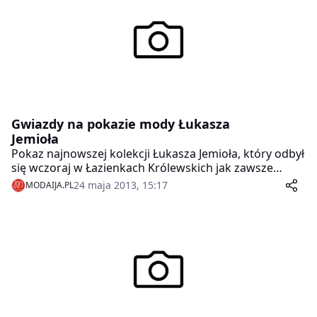
Gwiazdy na pokazie mody Łukasza
Jemioła
Pokaz najnowszej kolekcji Łukasza Jemioła, który odbył
się wczoraj w Łazienkach Królewskich jak zawsze
przyciągnął grono gwiazd, celebrytów i stałych
24 maja 2013, 15:17
MODAIJA.PL
Klientek wziętego projektanta mody.