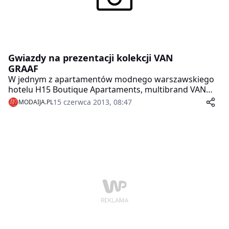
Gwiazdy na prezentacji kolekcji VAN
GRAAF
W jednym z apartamentów modnego warszawskiego
hotelu H15 Boutique Apartaments, multibrand VAN
GRAAF zaprezentował najnowsze trendy sezonu
15 czerwca 2013, 08:47
MODAIJA.PL
jesień-zima 2013/14.