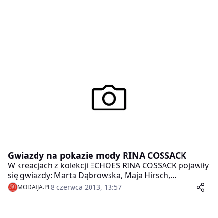
Gwiazdy na pokazie mody RINA COSSACK
W kreacjach z kolekcji ECHOES RINA COSSACK pojawiły
się gwiazdy: Marta Dąbrowska, Maja Hirsch,
Aleksandra Kisio, Omenaa Mensah, Aleksandra
8 czerwca 2013, 13:57
MODAIJA.PL
Mikołajczyk, Joanna Moro, Magdalena Steczkowska,
Anna Wendzikowska, Ewa Wojciechowska.