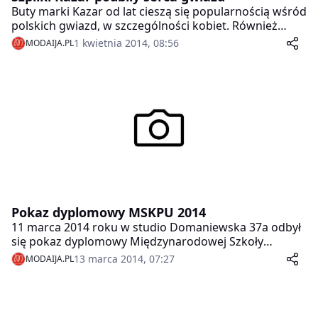
Buty marki Kazar od lat cieszą się popularnością wśród
koniec lata lub wczesną jesienią.
polskich gwiazd, w szczególności kobiet. Również
najnowsza kolekcja bardzo przypadła do gustu
1 kwietnia 2014, 08:56
MODAIJA.PL
naszym celebrytkom. Największym hitem okazały się
superkobiece szpilki pointed toe.
Pokaz dyplomowy MSKPU 2014
11 marca 2014 roku w studio Domaniewska 37a odbył
się pokaz dyplomowy Międzynarodowej Szkoły
Kostiumografii i Projektowania Ubioru. Najlepsi
13 marca 2014, 07:27
MODAIJA.PL
dyplomanci zostali wyróżnieni i wielu z nich rozpocznie
staże w atelier znanych polskich projektantów.