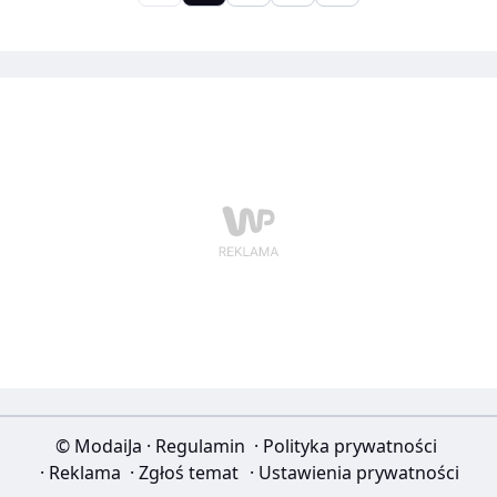
ubranych polskich aktorek, Miss Polonia z 2011 roku –
Marcelina Zawadzka oraz znana wszystkim
fashionistkom Karolina Gliniecka, autorka mega
popularnego bloga o modzie Charlize-
Mystery.blogspot.com
© ModaiJa
·
Regulamin
·
Polityka prywatności
·
Reklama
·
Zgłoś temat
·
Ustawienia prywatności