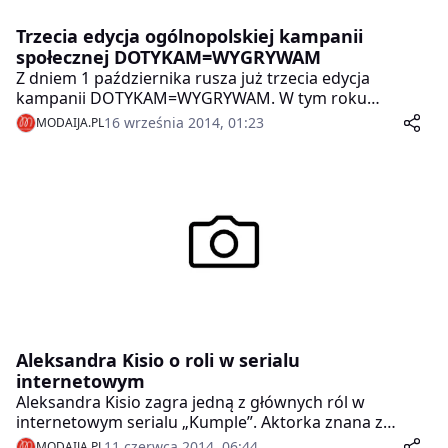
Trzecia edycja ogólnopolskiej kampanii
społecznej DOTYKAM=WYGRYWAM
Z dniem 1 października rusza już trzecia edycja
kampanii DOTYKAM=WYGRYWAM. W tym roku
organizatorzy kampanii, bieliźniana marka Panache
16 września 2014, 01:23
MODAIJA.PL
wspólnie ze stowarzyszeniem Polskie Amazonki Ruch
Społeczny postawili na siłę re-CYC(lingu)! Przez cały
miesiąc październik, Polki będą namawiane do
oddawania swoich zużytych biustonoszy i tym samym
do wsparcia działań na rzecz walki z rakiem piersi.
Aleksandra Kisio o roli w serialu
internetowym
Aleksandra Kisio zagra jedną z głównych ról w
internetowym serialu „Kumple”. Aktorka znana z
serialu „Pierwsza miłość” wierzy w powodzenie
11 czerwca 2014, 06:44
MODAIJA.PL