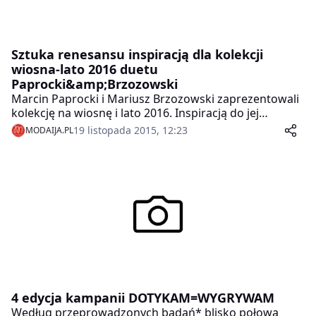
Sztuka renesansu inspiracją dla kolekcji
wiosna-lato 2016 duetu
Paprocki&amp;Brzozowski
Marcin Paprocki i Mariusz Brzozowski zaprezentowali
kolekcję na wiosnę i lato 2016. Inspiracją do jej
powstania była sztuka renesansu, a zwłaszcza jeden z
19 listopada 2015, 12:23
MODAIJA.PL
obrazów Leonarda da Vinci. Duet projektantów
pokazał kreacje w pastelowych, oszczędnych kolorach,
uszyte z materiałów o oryginalnych fakturach i
odznaczające się niezwykle kobiecym krojem.
4 edycja kampanii DOTYKAM=WYGRYWAM
Według przeprowadzonych badań* blisko połowa