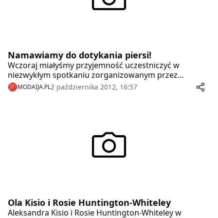
Namawiamy do dotykania piersi!
Wczoraj miałyśmy przyjemność uczestniczyć w
niezwykłym spotkaniu zorganizowanym przez
Panache Sport, Rak’n’Roll, Hard Rock Cafe Warsaw
2 października 2012, 16:57
MODAIJA.PL
oraz Centrum Onkologii.
Ola Kisio i Rosie Huntington-Whiteley
Aleksandra Kisio i Rosie Huntington-Whiteley w