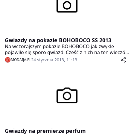
Krupę, Annę Dereszowską, Agnieszkę Szulim, Zosię
Ślotałę, Weronikę Książkiewicz, Annę Samusionek,
Katarzynę Glinkę i Kaję Śródkę.
Gwiazdy na pokazie BOHOBOCO SS 2013
Na wczorajszym pokazie BOHOBOCO jak zwykle
pojawiło się sporo gwiazd. Część z nich na ten wieczór
wybrało kreacje duetu Kamil Owczarek i Michał Gilbert
24 stycznia 2013, 11:13
MODAIJA.PL
Lach.
Gwiazdy na premierze perfum