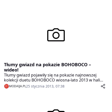
Tłumy gwiazd na pokazie BOHOBOCO –
wideo!
Tłumy gwiazd pojawiły się na pokazie najnowszej
kolekcji duetu BOHOBOCO wiosna-lato 2013 w hali
Soho Factory. – Kilka rzeczy z tej kolekcji na pewno
25 stycznia 2013, 07:38
MODAIJA.PL
zagości w mojej szafie – powiedziała po pokazie Marta
Żmuda Trzebiatowska. – Ci panowie skradli moje serce
– przyznała Agnieszka Cegielska. – To jest bardzo
kobieca kolekcja – skomentowała Dorota Williams.
Wśród gości zobaczyć można było także: Joannę