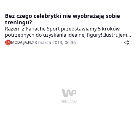
Bez czego celebrytki nie wyobrażają sobie
treningu?
Razem z Panache Sport przedstawiamy 5 kroków
potrzebnych do uzyskania idealnej figury! Ilustrujemy
go zdjęciami gwiazd, które wybrały ten rewolucyjny
28 marca 2013, 06:36
MODAIJA.PL
biustonosz sportowy – m.in. Kristiny Rihanoff –
gwiazdy brytyjskiego Tańca z gwiazdami, polskiej
gimnastyczki – Marioli Bojarskiej-Ferenc. Są wśród nich
także Anna Dereszowska, Katarzyna Figura,
Aleksandra Kisio, Katarzyna Cichopek, Izabela
Janachowska, Marysia Góralczyk i wiele innych pań.