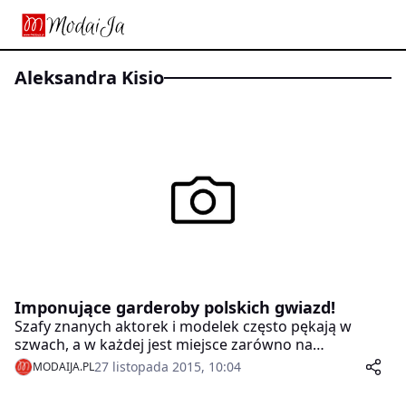
Aleksandra Kisio
Imponujące garderoby polskich gwiazd!
Szafy znanych aktorek i modelek często pękają w
szwach, a w każdej jest miejsce zarówno na
ponadczasową klasykę, jak i na ekstrawaganckie
27 listopada 2015, 10:04
MODAIJA.PL
stylizacje, zazwyczaj modne tylko przez jeden sezon.
Dużo miejsca zajmują też wygodne ubrania