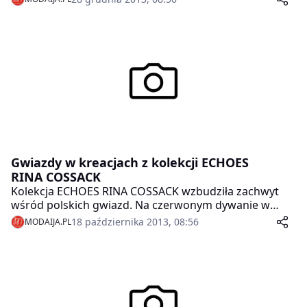
Gwiazdy w kreacjach z kolekcji ECHOES
RINA COSSACK
Kolekcja ECHOES RINA COSSACK wzbudziła zachwyt
wśród polskich gwiazd. Na czerwonym dywanie w
zjawiskowych kreacjach z kolekcji ECHOES można
18 października 2013, 08:56
MODAIJA.PL
zobaczyć między innymi: Edytę Górniak, Małgorzatę
Rozenek, Aleksandrę Kisio, Annę Dereszowską, Ewę
Pacułę, Aleksandrę Mikołajczyk, Martę Dąbrowską,
Ewę Wojciechowską, Magdę Steczkowską, Annę
Wendzikowską, Omenę Mensah, Maję Hirsch.