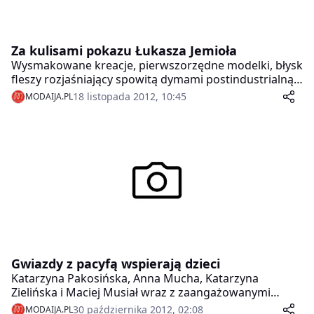
Za kulisami pokazu Łukasza Jemioła
Wysmakowane kreacje, pierwszorzędne modelki, błysk
fleszy rozjaśniający spowitą dymami postindustrialną
halę, ogromne logo na telebimach – taką oprawę
18 listopada 2012, 10:45
MODAIJA.PL
przygotował Łukasz Jemioł na pokaz swojej kolekcji na
wiosnę/lato 2013.
Gwiazdy z pacyfą wspierają dzieci
Katarzyna Pakosińska, Anna Mucha, Katarzyna
Zielińska i Maciej Musiał wraz z zaangażowanymi
społecznie firmami wspierają akcję charytatywną
30 października 2012, 02:08
MODAIJA.PL