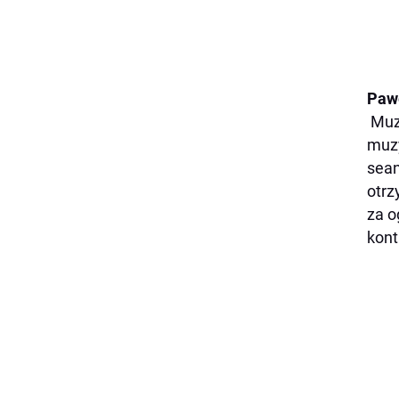
Paw
Muzy
muzy
sean
otrz
za o
kont