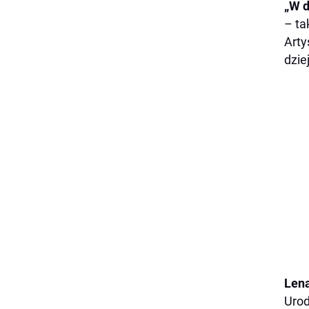
„W d
– ta
Arty
dzie
Lena
Urod