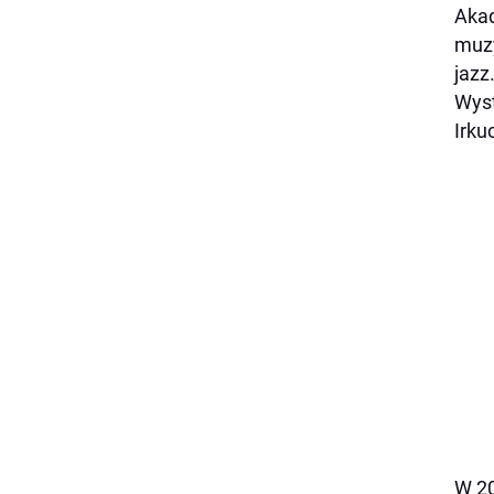
Akad
muzy
jazz
Wyst
Irku
W 20