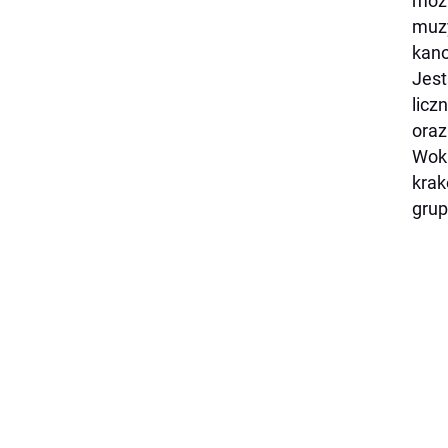
możl
muzy
kano
Jest
licz
oraz
Woka
krak
grup