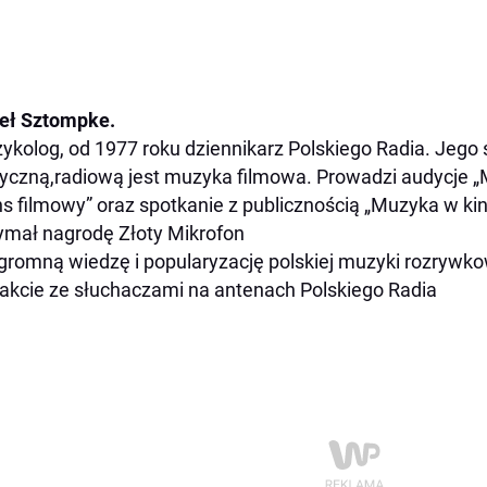
eł Sztompke.
kolog, od 1977 roku dziennikarz Polskiego Radia. Jego 
czną,radiową jest muzyka filmowa. Prowadzi audycje „M
s filmowy” oraz spotkanie z publicznością „Muzyka w kin
ymał nagrodę Złoty Mikrofon
gromną wiedzę i popularyzację polskiej muzyki rozrywk
akcie ze słuchaczami na antenach Polskiego Radia