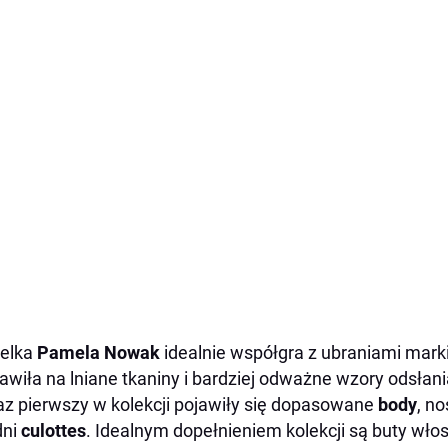
elka
Pamela Nowak
idealnie współgra z ubraniami mark
awiła na lniane tkaniny i bardziej odważne wzory odsłania
az pierwszy w kolekcji pojawiły się dopasowane
body
, n
dni
culottes
. Idealnym dopełnieniem kolekcji są buty wło