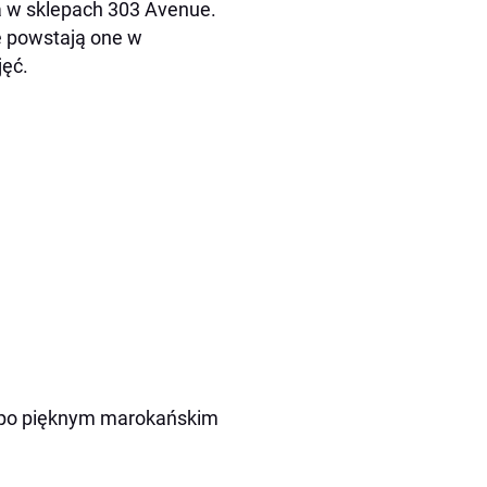
a w sklepach 303 Avenue.
e powstają one w
jęć.
 po pięknym marokańskim