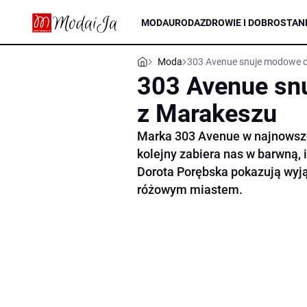
MODA
URODA
ZDROWIE I DOBROSTAN
Moda
303 Avenue snuje modowe o
303 Avenue sn
z Marakeszu
Marka 303 Avenue w najnowsze
kolejny zabiera nas w barwną, i
Dorota Porębska pokazują wyją
różowym miastem.