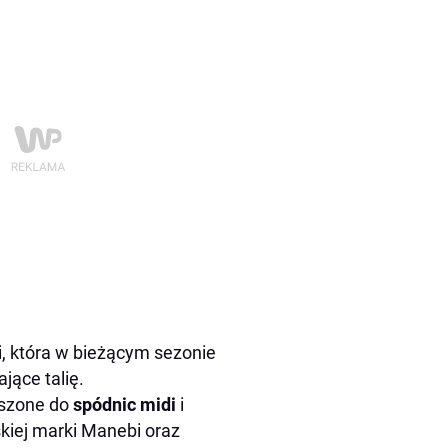
i, która w bieżącym sezonie
jące talię.
oszone do
spódnic midi
i
skiej marki Manebi oraz