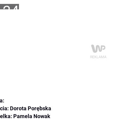
+24
a:
cia: Dorota Porębska
elka: Pamela Nowak