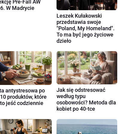
ekcję Pre-Fall AW
6. W Madrycie
Leszek Kułakowski
przedstawia swoje
"Poland, My Homeland".
To ma być jego życiowe
dzieło
Jak się odstresować
ta antystresowa po
według typu
 10 produktów, które
osobowości? Metoda dla
to jeść codziennie
kobiet po 40-tce