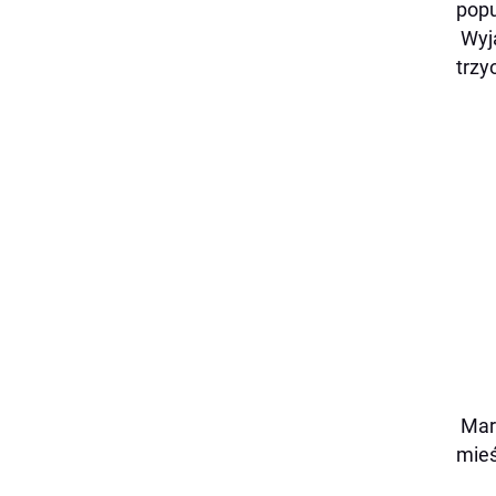
popu
Wyj
trzy
Mar
mieś