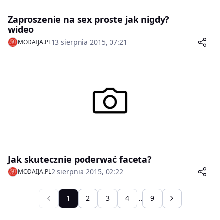
Zaproszenie na sex proste jak nigdy?
wideo
13 sierpnia 2015, 07:21
MODAIJA.PL
Jak skutecznie poderwać faceta?
2 sierpnia 2015, 02:22
MODAIJA.PL
1
2
3
4
…
9