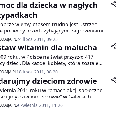
moc dla dziecka w nagłych
zypadkach
dobrze wiemy, czasem trudno jest ustrzec
e pociechy przed czyhającymi zagrożeniami.
ego wiedza na temat udzielania pierwszej
24 lipca 2011, 09:25
DAIJA.PL
cy dziecku jest tak bardzo ważna. Od tego
staw witamin dla malucha
szybko i sprawnie zareagujemy, my rodzice na
wiający się problem, zależy nie tylko zdrowie,
09 roku, w Polsce na świat przyszło 417
nieraz i życie naszego malucha.
ęcy dzieci. Dla każdej kobiety, która zostaje
żo upieczoną mamą, maluch to wielkie
18 lipca 2011, 08:20
DAIJA.PL
anie. Jak najlepiej zadbać o jego zdrowie? Jak
darujmy dzieciom zdrowie
onić pociechę i zapobiec problemom w
szłości? Preparaty Vita K+D, Vita D, Vita K, to
wietnia 2011 roku w ramach akcji społecznej
aw witamin, który pomoże zadbać o zdrowie
arujmy dzieciom zdrowie” w Galeriach
mowlaka.
efour: Centrum Handlowym AKS w Chorzowie,
9 kwietnia 2011, 11:26
DAIJA.PL
rii Glinki w Bydgoszczy, w Galerii Gryf w
ecinie i Galerii Lubelskiej w Lublinie odbędą się
łatne profilaktyczne badania dzieci w wieku
dszkolnym i szkolnym.