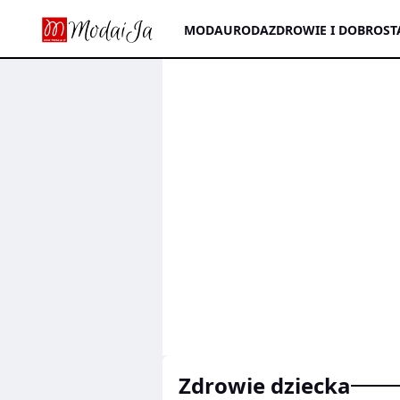
MODA
URODA
ZDROWIE I DOBROST
zdrowie dziecka