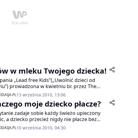
ów w mleku Twojego dziecka!
ania „Lead free Kids”(„Uwolnić dzieci od
iu”) prowadzona w kwietniu br. przez The
ition to End Childhood Lead Poisoning
13 września 2010, 13:06
DAIJA.PL
licję na rzecz Obrony Dzieci Przed Zatruciami
aczego moje dziecko płacze?
iem) wraz z Agencją Ochrony Środowiska
 Departamentem Mieszkalnictwa i Rozwoju
ytanie zadaje sobie każdy świeżo upieczony
t USA miała uświadomić rodzicom, jak wielkie
ic, a dziecko przecież nigdy nie płacze bez
ożenie czyha na ich dzieci w ich własnych
du. Jakie są, zatem najczęstsze przyczyny
10 września 2010, 04:30
DAIJA.PL
ch, zwłaszcza jeśli były one wybudowane
zu u niemowląt?Płacz = językW pierwszych
d 1978 rokiem.
iącach życia dziecko płacze bardzo często.