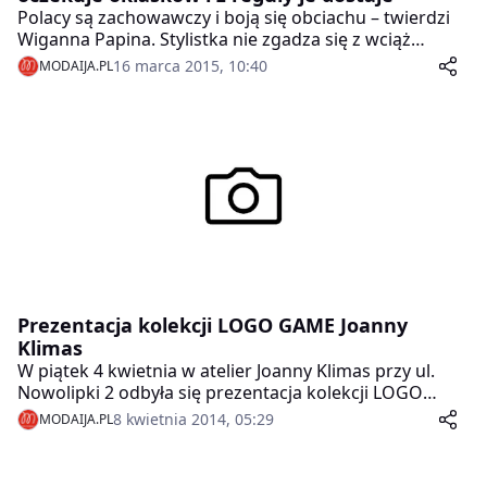
Polacy są zachowawczy i boją się obciachu – twierdzi
Wiganna Papina. Stylistka nie zgadza się z wciąż
popularnym w Polsce przeświadczeniem, że kobietom
16 marca 2015, 10:40
MODAIJA.PL
po 40. roku życia nie wypada nosić ekstrawaganckich,
odważnych strojów. Jako przykład kobiety, która mimo
dojrzałego wieku nie boi się bawić się modą, podaje
Monikę Olejnik. Dziennikarka zawsze sama wymyśla
swoje stylizacje i nie obawia się kontrowersji.
Prezentacja kolekcji LOGO GAME Joanny
Klimas
W piątek 4 kwietnia w atelier Joanny Klimas przy ul.
Nowolipki 2 odbyła się prezentacja kolekcji LOGO
GAME na wiosnę 2014.
8 kwietnia 2014, 05:29
MODAIJA.PL