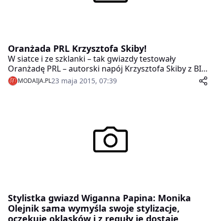
Oranżada PRL Krzysztofa Skiby!
W siatce i ze szklanki – tak gwiazdy testowały
Oranżadę PRL – autorski napój Krzysztofa Skiby z BIG
CYC, który na miejsce degustacji dojechał czerwonym
23 maja 2015, 07:39
MODAIJA.PL
żukiem.
Stylistka gwiazd Wiganna Papina: Monika
Olejnik sama wymyśla swoje stylizacje,
oczekuje oklasków i z reguły je dostaje