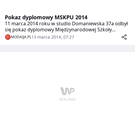
Pokaz dyplomowy MSKPU 2014
11 marca 2014 roku w studio Domaniewska 37a odbył
się pokaz dyplomowy Międzynarodowej Szkoły
Kostiumografii i Projektowania Ubioru. Najlepsi
13 marca 2014, 07:27
MODAIJA.PL
dyplomanci zostali wyróżnieni i wielu z nich rozpocznie
staże w atelier znanych polskich projektantów.