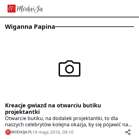
Wiganna Papina
Kreacje gwiazd na otwarciu butiku
projektantki
Otwarcie butiku, na dodatek projektantki, to dla
naszych celebrytów kolejna okazja, by się pojawić na
salonach, polansować się na czerwonym dywanie i dać
19 maja 2016, 09:10
MODAIJA.PL
się sfotografować w mniej lub bardziej olśniewających