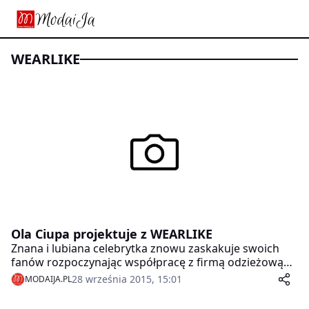
WEARLIKE
Ola Ciupa projektuje z WEARLIKE
Znana i lubiana celebrytka znowu zaskakuje swoich
fanów rozpoczynając współpracę z firmą odzieżową
Wearlike i tworząc własną markę. Wear Like Ola Ciupa
28 września 2015, 15:01
MODAIJA.PL
to nazwa autorskiej kolekcji celebrytki, w której nie
zabrakło stylizacji odzwieciedlających Olę –