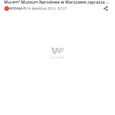
Murem” Muzeum Narodowe w Warszawie zaprasza do
akademii chińskiej kaligrafii. W najbliższy czwartek
10 kwietnia 2013, 07:27
MODAIJA.PL
pierwsze zajęcia (obowiązują zapisy).