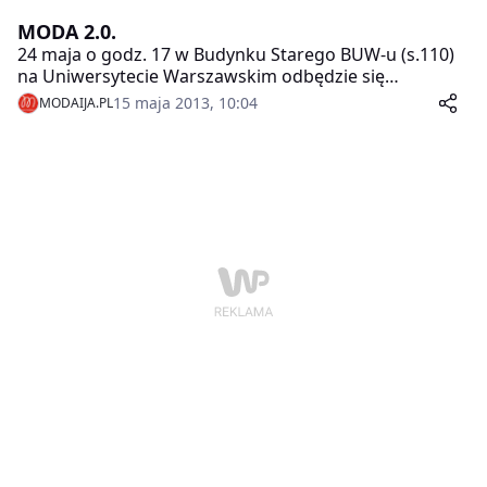
MODA 2.0.
24 maja o godz. 17 w Budynku Starego BUW-u (s.110)
na Uniwersytecie Warszawskim odbędzie się
konferencja naukowa pt. Moda 2.0. Tematem
15 maja 2013, 10:04
MODAIJA.PL
spotkania będzie potencjał rynkowy mediów
społecznościowych w sektorze mody. Wydarzenie jest
częścią międzynarodowego projektu badawczego
Uniwersytetu Warszawskiego i FashionInstitute of
Technology (Nowy Jork). Organizatorem jest Koło
Naukowe Dziennikarstwa i PR Mody UW.