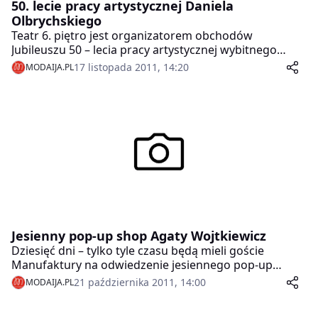
50. lecie pracy artystycznej Daniela
Olbrychskiego
Teatr 6. piętro jest organizatorem obchodów
Jubileuszu 50 – lecia pracy artystycznej wybitnego
polskiego aktora Daniela Olbrychskiego. W ramach
17 listopada 2011, 14:20
MODAIJA.PL
obchodów Jubileuszu 21, 22 i 23 listopada 2011r.
odbędą się „Warsztaty Olbrychskiego„. Będą to
wieczory autorskie połączone z pokazami wybranych
przez Jubilata filmów i spektaklu teatralnego.
Spotkania poprowadzi Maciej Orłoś. Jubileusz Daniela
Olbrychskiego objęty został honorowym patronatem
Ministra Kultury i Dziedzictwa Narodowego oraz
współfinansowane jest przez Polski Instytut Sztuki
Filmowej.
Jesienny pop-up shop Agaty Wojtkiewicz
Dziesięć dni – tylko tyle czasu będą mieli goście
Manufaktury na odwiedzenie jesiennego pop-up
shopu Agaty Wojtkiewicz, potem zniknie. Nietypowy,
21 października 2011, 14:00
MODAIJA.PL
tymczasowy butik otwiera się już w piątek (21.10) i
będzie mieścił się na piętrze galerii handlowej