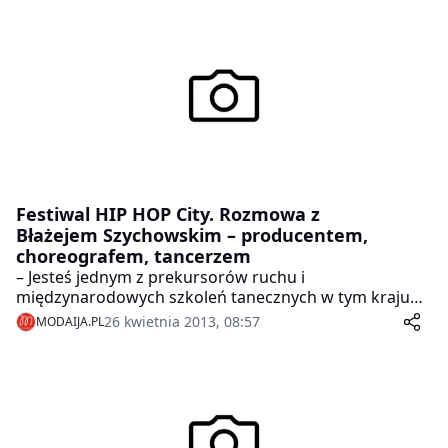
Festiwal HIP HOP City. Rozmowa z
Błażejem Szychowskim – producentem,
choreografem, tancerzem
– Jesteś jednym z prekursorów ruchu i
międzynarodowych szkoleń tanecznych w tym kraju
związanych z kulturą HIP HOP.
26 kwietnia 2013, 08:57
MODAIJA.PL