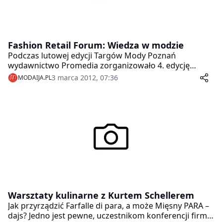
Fashion Retail Forum: Wiedza w modzie
Podczas lutowej edycji Targów Mody Poznań
wydawnictwo Promedia zorganizowało 4. edycję
Fashion Retail Forum – seminaria dla handlu
3 marca 2012, 07:36
MODAIJA.PL
detalicznego z branży mody.
Warsztaty kulinarne z Kurtem Schellerem
Jak przyrządzić Farfalle di para, a może Mięsny PARA –
dajs? Jedno jest pewne, uczestnikom konferencji firmy