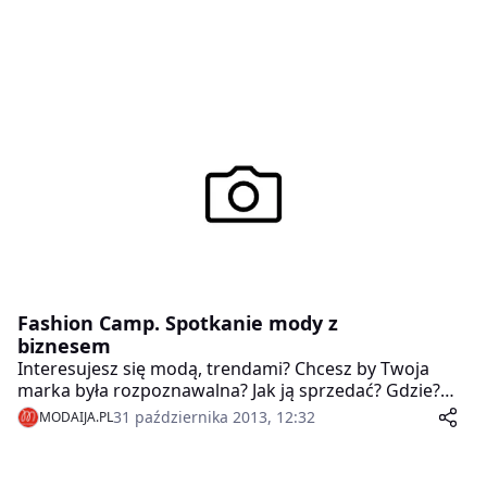
Fashion Camp. Spotkanie mody z
biznesem
Interesujesz się modą, trendami? Chcesz by Twoja
marka była rozpoznawalna? Jak ją sprzedać? Gdzie?
Chcesz poszerzyć swoją wiedzę odnośnie
31 października 2013, 12:32
MODAIJA.PL
funkcjonowania tej branży? To świetna okazja właśnie
dla Ciebie! Serdecznie zapraszamy do udziału w
nowym projekcie: