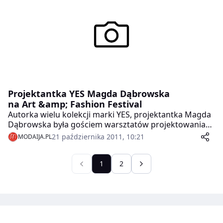
Manufaktury.
Projektantka YES Magda Dąbrowska
na Art &amp; Fashion Festival
Autorka wielu kolekcji marki YES, projektantka Magda
Dąbrowska była gościem warsztatów projektowania
biżuterii – Fashion Jewellery. Została zaproszona przez
21 października 2011, 10:21
MODAIJA.PL
organizatorów festiwalu, by podzielić się z
uczestnikami warsztatów swoimi przemyśleniami na
temat roli design’u i wzornictwa w projektowaniu
1
2
biżuterii.