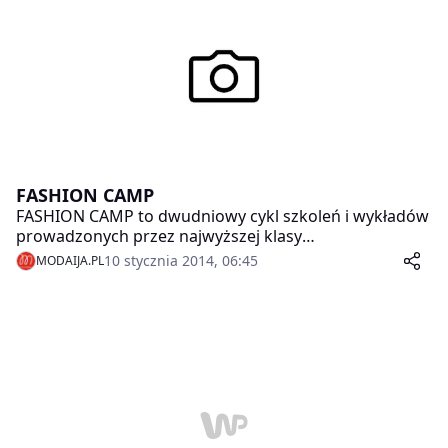
FASHION CAMP
FASHION CAMP to dwudniowy cykl szkoleń i wykładów
prowadzonych przez najwyższej klasy
profesjonalistów z obszaru mody i biznesu.
10 stycznia 2014, 06:45
MODAIJA.PL