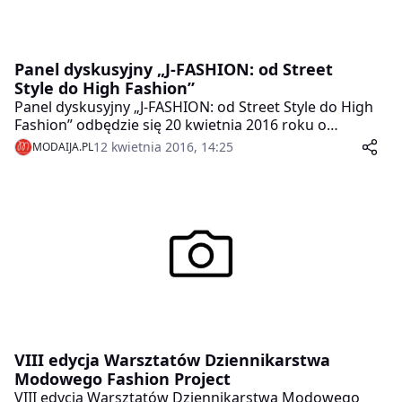
Panel dyskusyjny „J-FASHION: od Street
Style do High Fashion”
Panel dyskusyjny „J-FASHION: od Street Style do High
Fashion” odbędzie się 20 kwietnia 2016 roku o
godzinie 19:00 w bud. C Szkoły Głównej Handlowej (Al.
12 kwietnia 2016, 14:25
MODAIJA.PL
Niepodległości 128) w sali C-2a. Panel będzie
poświęcony tematyce mody w Japonii.
VIII edycja Warsztatów Dziennikarstwa
Modowego Fashion Project
VIII edycja Warsztatów Dziennikarstwa Modowego