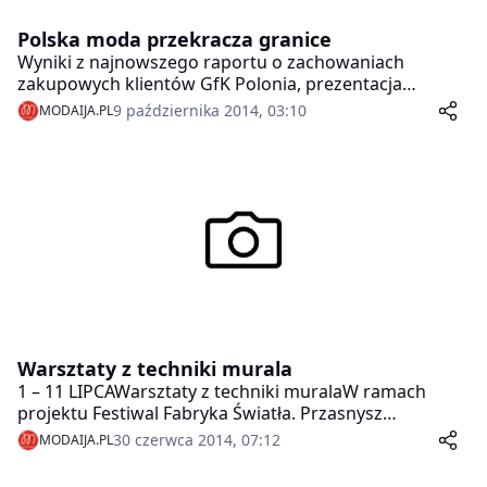
Polska moda przekracza granice
Wyniki z najnowszego raportu o zachowaniach
zakupowych klientów GfK Polonia, prezentacja
strategii eksportowych oraz nowoczesne technologie,
9 października 2014, 03:10
MODAIJA.PL
które pomagają w poszerzaniu grupy klientów o
nabywców z zagranicy – to część zagadnień, z którymi
będą mogli się zapoznać 16 października uczestnicy
Fashion Business Congress w Łodzi.
Warsztaty z techniki murala
1 – 11 LIPCAWarsztaty z techniki muralaW ramach
projektu Festiwal Fabryka Światła. Przasnysz
2014Miejski Dom Kulturyul. 3 Maja 16, Przasnyszwstęp
30 czerwca 2014, 07:12
MODAIJA.PL
wolny