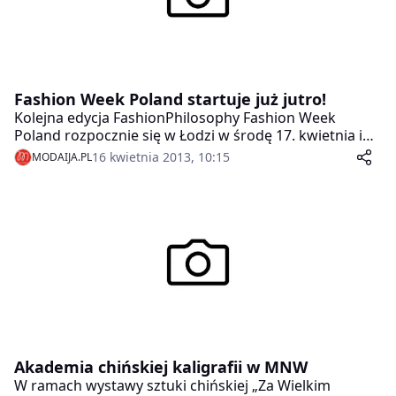
Fashion Week Poland startuje już jutro!
Kolejna edycja FashionPhilosophy Fashion Week
Poland rozpocznie się w Łodzi w środę 17. kwietnia i
potrwa do niedzieli 21. kwietnia 2013 roku. Główne
16 kwietnia 2013, 10:15
MODAIJA.PL
wydarzenia będą się skupiały na terenie Łódzkiej
Specjalnej Strefy Ekonomicznej oraz Domu
Towarzystwa Kredytowego Pomorska 21 (nowa
lokalizacja pokazów OFF). Podczas wiosennej edycji
zostaną zaprezentowane trendy na sezon jesień-zima
2013/2014.
Akademia chińskiej kaligrafii w MNW
W ramach wystawy sztuki chińskiej „Za Wielkim