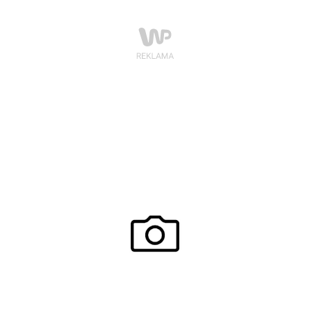
zdrowia oraz konsultanci GM Solutions, uznanej firmy
doradczo szkoleniowej, laureata prestiżowego
konkursu Polish National Sales Awards w kategorii
Trener Sprzedaży Roku.