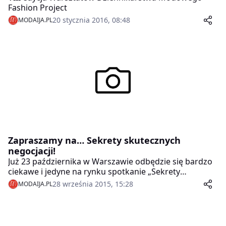
Fashion Project
20 stycznia 2016, 08:48
MODAIJA.PL
Zapraszamy na… Sekrety skutecznych
negocjacji!
Już 23 października w Warszawie odbędzie się bardzo
ciekawe i jedyne na rynku spotkanie „Sekrety
skutecznych negocjacji”, ze światowej sławy
28 września 2015, 15:28
MODAIJA.PL
ekspertem Rogerem Dawsonem!