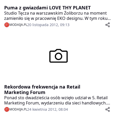
Puma z gwiazdami LOVE THY PLANET
Studio Tęcza na warszawskim Żoliborzu na moment
zamieniło się w pracownię EKO designu. W tym roku
PUMA pochyliła się nad tematyką ochrony środowiska
20 listopada 2012, 09:13
MODAIJA.PL
i zorganizowała EKO warsztaty PUMA Creative Factory
„Love Thy Planet”. Przy pomocy tuszów LUMI (lumi.co)
mieliśmy niepowtarzalną możliwość wyrazić co
kochamy najbardziej na naszej planecie i co chcemy
ochronić od zagłady.
Rekordowa frekwencja na Retail
Marketing Forum
Ponad sto dwadzieścia osób wzięło udział w 5. Retail
Marketing Forum, wydarzeniu dla sieci handlowych.
Organizatorzy zanotowali 15 procentowy wzrost liczby
24 kwietnia 2012, 08:04
MODAIJA.PL
uczestników.