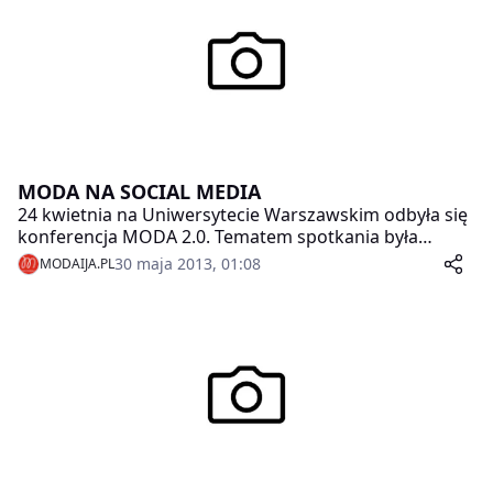
MODA NA SOCIAL MEDIA
24 kwietnia na Uniwersytecie Warszawskim odbyła się
konferencja MODA 2.0. Tematem spotkania była
promocja marek modowych w dobie mediów
30 maja 2013, 01:08
MODAIJA.PL
społecznościowych. Zaproszeni goście próbowali
odpowiedzieć na pytanie jaki potencjał kryje w sobie
internet i w jaki sposób mogą go wykorzystać
dziennikarze i pijarowcy. Zaprezentowany został także
owoc semestralnej pracy KDiPRM- e-kwartalnik
MODA.KN.