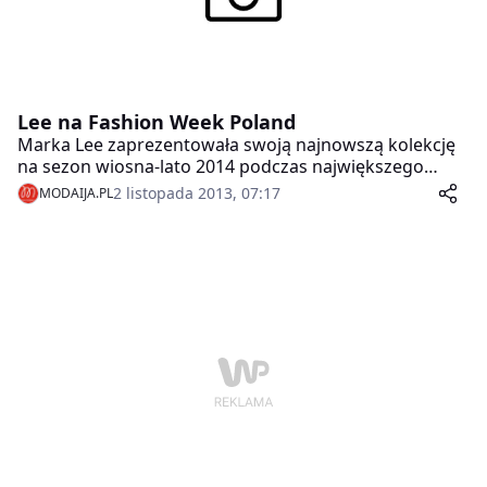
Lee na Fashion Week Poland
Marka Lee zaprezentowała swoją najnowszą kolekcję
na sezon wiosna-lato 2014 podczas największego
wydarzenia modowego w Polsce – Fashion Week
2 listopada 2013, 07:17
MODAIJA.PL
Poland.W przestrzeni Concept Store w dniach 18-20
października na Tymienieckiego można było podziwiać
wiele nowości – koszule, spodnie, swetry i oczywiście
nieśmiertelne jeansy.