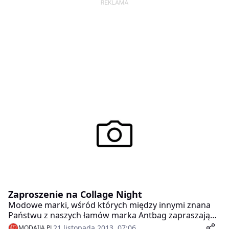
Zaproszenie na Collage Night
Modowe marki, wśród których między innymi znana
Państwu z naszych łamów marka Antbag zapraszają
do Krakowa na Collage Night.
21 listopada 2013, 07:06
MODAIJA.PL