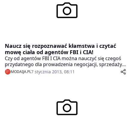
Naucz się rozpoznawać kłamstwa i czytać
mowę ciała od agentów FBI i CIA!
Czy od agentów FBI I CIA można nauczyć się czegoś
przydatnego dla prowadzenia negocjacji, sprzedaży
czy skutecznej komunikacji? Czy pracując z
7 stycznia 2013, 08:11
MODAIJA.PL
przestępcami używają technik, które mogą przydać się
w biznesie?