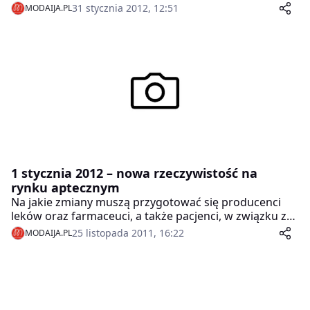
Essilor do testowania soczewek Optifog i gotowania
31 stycznia 2012, 12:51
MODAIJA.PL
zapału nie brakowało. Optifog, pierwsze soczewki
okularowe przeciwdziałające zaparowywaniu, zostały
zaprezentowane podczas warsztatów kulinarnych w
Akademii Kurta Schellera w Warszawie.
1 stycznia 2012 – nowa rzeczywistość na
rynku aptecznym
Na jakie zmiany muszą przygotować się producenci
leków oraz farmaceuci, a także pacjenci, w związku z
nową ustawą dotyczącą refundacji leków? Jak firmy
25 listopada 2011, 16:22
MODAIJA.PL
farmaceutyczne powinny przygotować się do tych
zmian? Jak zapewnić pacjentom dostęp do leków? Na
te i inne pytania odpowiedzą eksperci firmy IMS
Health, specjalizującej się w dostarczaniu informacji
dla przemysłu farmaceutycznego i rynku ochrony