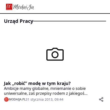
Urząd Pracy
Jak „robić” modę w tym kraju?
Ambicje mamy globalne, mniemanie o sobie
uniwersalne, zaś przepisy rodem z jakiegoś
marionetkowego państewka i urzędników z buszu.
31 stycznia 2013, 09:44
MODAIJA.PL