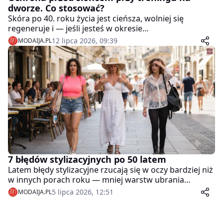
dworze. Co stosować?
Skóra po 40. roku życia jest cieńsza, wolniej się
regeneruje i — jeśli jesteś w okresie
okołomenopauzalnym lub po menopauzie — znacznie
12 lipca 2026, 09:39
MODAIJA.PL
łatwiej reaguje przebarwieniami na słońce.
7 błędów stylizacyjnych po 50 latem
Latem błędy stylizacyjne rzucają się w oczy bardziej niż
w innych porach roku — mniej warstw ubrania
oznacza mniej miejsca na ukrycie niedopasowanego
5 lipca 2026, 12:51
MODAIJA.PL
kroju, złego koloru czy zniszczonych dodatków.