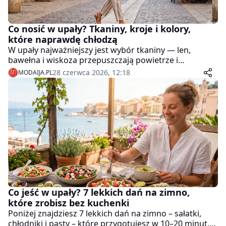
Co nosić w upały? Tkaniny, kroje i kolory,
które naprawdę chłodzą
W upały najważniejszy jest wybór tkaniny — len,
bawełna i wiskoza przepuszczają powietrze i
odprowadzają wilgoć, a syntetyki jak poliester czy
28 czerwca 2026, 12:18
MODAIJA.PL
elastan działają jak folia na skórze.
Co jeść w upały? 7 lekkich dań na zimno,
które zrobisz bez kuchenki
Poniżej znajdziesz 7 lekkich dań na zimno – sałatki,
chłodniki i pasty – które przygotujesz w 10–20 minut,