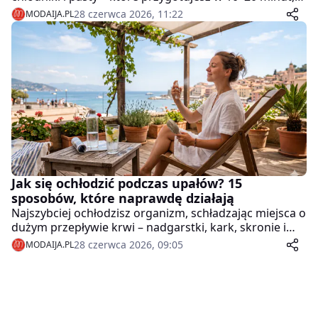
bez gotowania, smażenia i pieczenia, a do tego
28 czerwca 2026, 11:22
MODAIJA.PL
skutecznie nawodnisz organizm.
Jak się ochłodzić podczas upałów? 15
sposobów, które naprawdę działają
Najszybciej ochłodzisz organizm, schładzając miejsca o
dużym przepływie krwi – nadgarstki, kark, skronie i
pachwiny – chłodną, niezbyt lodowatą wodą lub
28 czerwca 2026, 09:05
MODAIJA.PL
mokrym kompresem.