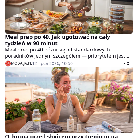
Meal prep po 40. Jak ugotować na cały
tydzień w 90 minut
Meal prep po 40. różni się od standardowych
poradników jednym szczegółem — priorytetem jest
białko i sytość, a nie tylko oszczędność czasu.
12 lipca 2026, 10:56
MODAIJA.PL
Ochrona przed słońcem przy treningu na