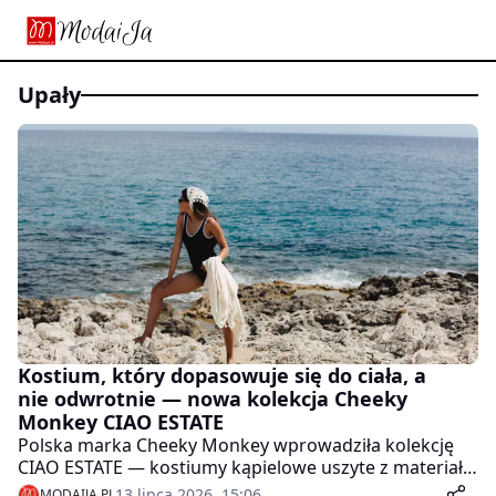
upały
Kostium, który dopasowuje się do ciała, a
nie odwrotnie — nowa kolekcja Cheeky
Monkey CIAO ESTATE
Polska marka Cheeky Monkey wprowadziła kolekcję
CIAO ESTATE — kostiumy kąpielowe uszyte z materiału
CRINKLE RECYCLED, tkaniny z nylonu pochodzącego z
13 lipca 2026, 15:06
MODAIJA.PL