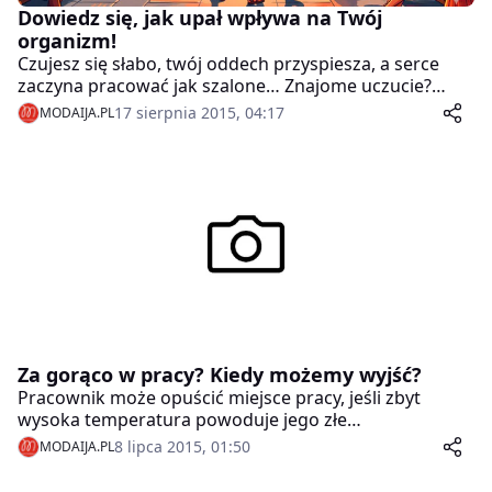
Dowiedz się, jak upał wpływa na Twój
organizm!
Czujesz się słabo, twój oddech przyspiesza, a serce
zaczyna pracować jak szalone… Znajome uczucie?
Właśnie teraz, w okresie letnim, kiedy w ciągu dnia
17 sierpnia 2015, 04:17
MODAIJA.PL
słupek rtęci nie spada poniżej 25 stopni Celsjusza w
cieniu, upał jest naszym największym wyzwaniem.
Za gorąco w pracy? Kiedy możemy wyjść?
Pracownik może opuścić miejsce pracy, jeśli zbyt
wysoka temperatura powoduje jego złe
samopoczucie. Nie może być za to ukarany
8 lipca 2015, 01:50
MODAIJA.PL
zmniejszeniem pensji.