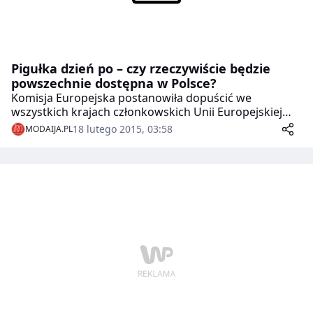
Pigułka dzień po – czy rzeczywiście będzie
powszechnie dostępna w Polsce?
Komisja Europejska postanowiła dopuścić we
wszystkich krajach członkowskich Unii Europejskiej
tzw. „pigułkę dzień po”, czyli farmaceutyk pozwalający
18 lutego 2015, 03:58
MODAIJA.PL
na antykoncepcję awaryjną, do powszechnej
sprzedaży. Mowa tu o leku „EllaOne”. Jak on działa i czy
w Polsce rzeczywiście można go kupić w każdej
aptece?