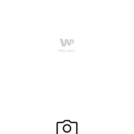
argument, żeby się na to nie zgodzić. Na szczęście o
zabezpieczenie nie będziecie musiały się martwić,
ponieważ prezerwatywa – mimo tego, że najbardziej
rozpowszechniona – wcale nie jest jedynym sposobem
na uniknięcie niechcianej ciąży.