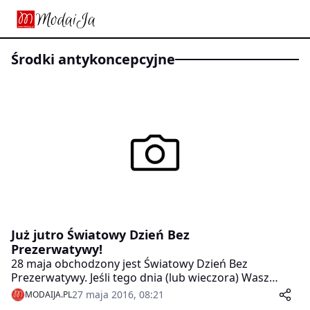
środki antykoncepcyjne
Już jutro Światowy Dzień Bez
Prezerwatywy!
28 maja obchodzony jest Światowy Dzień Bez
Prezerwatywy. Jeśli tego dnia (lub wieczora) Wasz
partner będzie próbował namówić Was na seks bez
27 maja 2016, 08:21
MODAIJA.PL
prezerwatywy – będziecie musiały mieć bardzo mocny