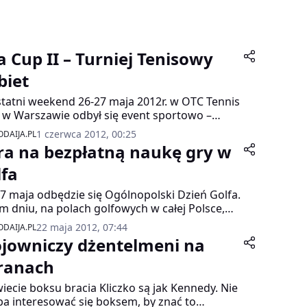
a Cup II – Turniej Tenisowy
biet
tatni weekend 26-27 maja 2012r. w OTC Tennis
 w Warszawie odbył się event sportowo –
rzyski Jola Cup, II turniej tenisowy kobiet +35
1 czerwca 2012, 00:25
DAIJA.PL
Jolanty Szymanek-Deresz. Organizatorem
ra na bezpłatną naukę gry w
ezy była rodzina św.p. Jolanty Szymanek-
sz, wybitnego polityka i niezrównanej
lfa
sistki-amatorki. Ideą Turnieju jest integracja
27 maja odbędzie się Ogólnopolski Dzień Golfa.
owisk politycznych, sportowych,
m dniu, na polach golfowych w całej Polsce,
stycznych i medialnych pod pretekstem
y ochotnik będzie mógł bezpłatnie spróbować
jacielskiej rywalizacji tenisowej, ku pamięci
22 maja 2012, 07:44
DAIJA.PL
ch sił w jednej z najbardziej szlachetnych
nty Szymanek-Deresz.
jowniczy dżentelmeni na
yplin sportu. Organizatorem akcji jest Polski
zek Golfa.
ranach
iecie boksu bracia Kliczko są jak Kennedy. Nie
ba interesować się boksem, by znać to