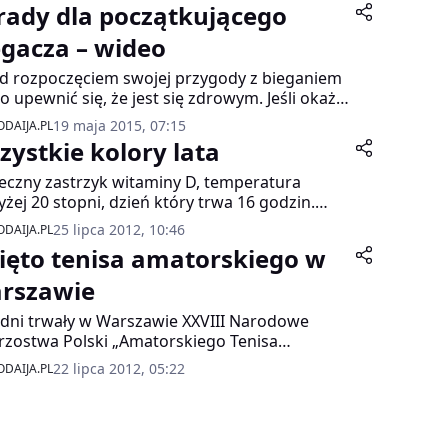
rady dla początkującego
egacza – wideo
d rozpoczęciem swojej przygody z bieganiem
o upewnić się, że jest się zdrowym. Jeśli okaże
 że zdrowie pozwala na rozpoczęcie treningów
19 maja 2015, 07:15
DAIJA.PL
zebna będzie już tylko motywacja.
zystkie kolory lata
eczny zastrzyk witaminy D, temperatura
żej 20 stopni, dzień który trwa 16 godzin.
stko to sprawia, że lato zmienia nas w
25 lipca 2012, 10:46
DAIJA.PL
kających energią optymistów. Mamy nie tylko
ięto tenisa amatorskiego w
ej zapału do wykonywania codziennych
iązków, ale również odważniej podejmujemy
rszawie
zje, na które nie byłoby nas stać w innych
 dni trwały w Warszawie XXVIII Narodowe
iącach.
rzostwa Polski „Amatorskiego Tenisa
kiego”. Turniej okazał się pod każdym
22 lipca 2012, 05:22
DAIJA.PL
lędem rekordowy.