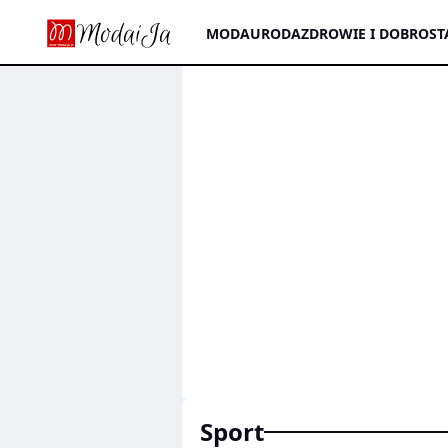
MODA
URODA
ZDROWIE I DOBROST
sport