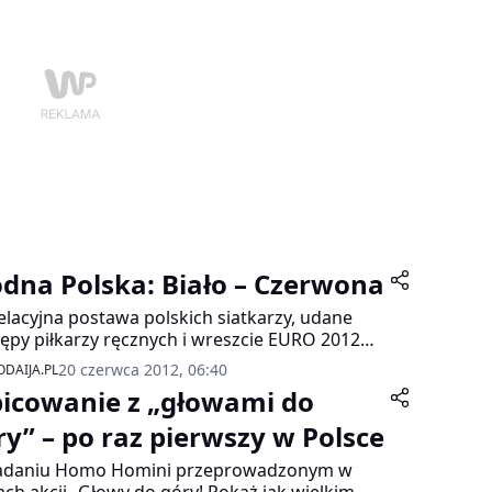
dna Polska: Biało – Czerwona
lacyjna postawa polskich siatkarzy, udane
ępy piłkarzy ręcznych i wreszcie EURO 2012
stkie te wydarzenia stały się inspiracją dla
20 czerwca 2012, 06:40
DAIJA.PL
odziennej „biało- czerwonej” sesji zdjęciowej w
bicowanie z „głowami do
owie.
ry” – po raz pierwszy w Polsce
adaniu Homo Homini przeprowadzonym w