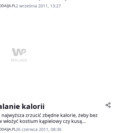
isko, które złotymi zgłoskami zapisało się w
2 września 2011, 13:27
DAIJA.PL
orii sportu. Żywa legenda, a nawet podwójna,
erska legenda, wchodzi właśnie na ekrany kin.
alanie kalorii
 najwyższa zrzucić zbędne kalorie, żeby bez
 włożyć kostium kąpielowy czy kusą
enkę. Najlepiej biegać, pływać, jeździć na
26 czerwca 2011, 08:36
DAIJA.PL