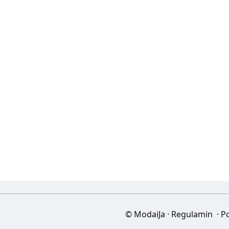
© ModaiJa
·
Regulamin
·
Po