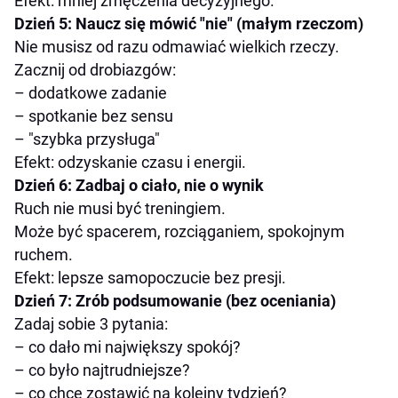
Efekt: mniej zmęczenia decyzyjnego.
Dzień 5: Naucz się mówić "nie" (małym rzeczom)
Nie musisz od razu odmawiać wielkich rzeczy.
Zacznij od drobiazgów:
– dodatkowe zadanie
– spotkanie bez sensu
– "szybka przysługa"
Efekt: odzyskanie czasu i energii.
Dzień 6: Zadbaj o ciało, nie o wynik
Ruch nie musi być treningiem.
Może być spacerem, rozciąganiem, spokojnym
ruchem.
Efekt: lepsze samopoczucie bez presji.
Dzień 7: Zrób podsumowanie (bez oceniania)
Zadaj sobie 3 pytania:
– co dało mi największy spokój?
– co było najtrudniejsze?
– co chcę zostawić na kolejny tydzień?