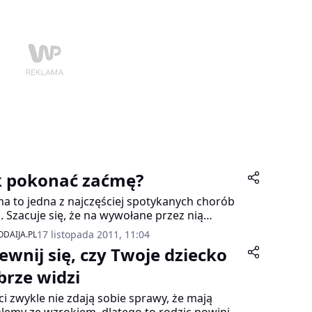
iem do uwolnienia oczu od problemów z
eniem powinny być badania lekarskie,
nane np. w ramach akcji „Wzrok dla nauki”.
k pokonać zaćmę?
a to jedna z najczęściej spotykanych chorób
. Szacuje się, że na wywołane przez nią
rzenia wzroku choruje ponad 800 tys.
17 listopada 2011, 11:04
DAIJA.PL
ków. Przy braku skuteczności leczenia
ewnij się, czy Twoje dziecko
makologicznego jedynym sposobem na
skanie idealnego wzroku jest wszczepienie
brze widzi
j, sztucznej soczewki, w miejsce zmętniałej
ci zwykle nie zdają sobie sprawy, że mają
ralnej. Dzięki takiemu zabiegowi zarówno