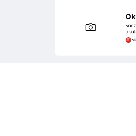
Ok
Socz
okul
Wart
MO
korz