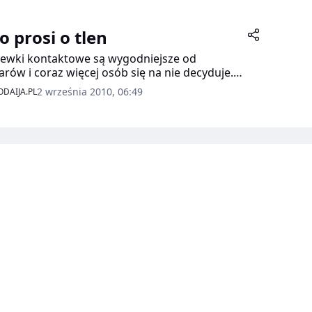
o prosi o tlen
ewki kontaktowe są wygodniejsze od
arów i coraz więcej osób się na nie decyduje.
o jednak pamiętać, że niewłaściwe
2 września 2010, 06:49
DAIJA.PL
ystanie z soczewek może pogorszyć wzrok.