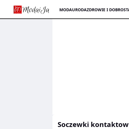
MODA
URODA
ZDROWIE I DOBROST
soczewki kontaktow