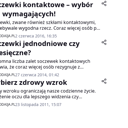
czewki kontaktowe – wybór
a wymagających!
ewki, zwane również szkłami kontaktowymi,
iebywale wygodna rzecz. Coraz więcej osób po
sięga nie tylko po to, aby podążać za
2 czerwca 2016, 16:35
DAIJA.PL
owszymi trendami czy ukryć wadę wzroku,
czewki jednodniowe czy
ą natychmiast zdradzają okulary. Dzięki nim
a funkcjonować wyjątkowo aktywnie, bez
esięczne?
ego dyskomfortu czy zagrożenia, jakie
mna liczba zalet soczewek kontaktowych
ednokrotnie pociąga za sobą noszenie
wia, że coraz więcej osób rezygnuje z
arów.
enia okularów na rzecz popularnych
27 czerwca 2014, 01:42
DAIJA.PL
taktów”. Podjęcie decyzji o zakupie soczewek
bierz zdrowy wzrok
opiero początek, ponieważ przed
kownikami stoi dylemat – wybrać soczewki
 wzroku ograniczają nasze codzienne życie.
odniowe czy miesięczne? Oba rozwiązania
enie oczu dla lepszego widzenia czy
 swoje plusy i minusy. W podjęciu słusznego
rzeganie rozmytego obrazu, to przeszkody,
23 listopada 2011, 15:07
DAIJA.PL
ru pomoże więc analiza wszystkich „za” i
e utrudniają nie tylko naukę i pracę, ale także
eciw”.
wianie sportu. Obecnie najnowocześniejszym
obem leczenia wad wzroku jest zabieg
rowej korekcji wady wzroku. Pierwszym