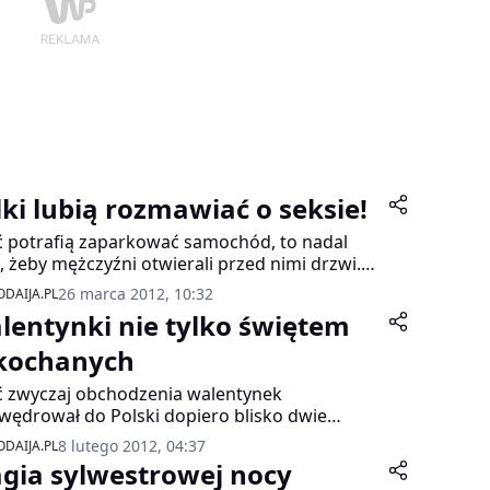
lki lubią rozmawiać o seksie!
 potrafią zaparkować samochód, to nadal
, żeby mężczyźni otwierali przed nimi drzwi.
ą się na matematyce, ale wolą jej nie ćwiczyć
26 marca 2012, 10:32
DAIJA.PL
 płaceniu rachunku w restauracji.
lentynki nie tylko świętem
łczesne Polki sprytnie łączą stare obyczaje z
m podejściem do życia.
kochanych
 zwyczaj obchodzenia walentynek
wędrował do Polski dopiero blisko dwie
dy temu, Święto Zakochanych bardzo szybko
8 lutego 2012, 04:37
DAIJA.PL
ało w naszym kraju wielu sympatyków. Dziś
gia sylwestrowej nocy
no już wyobrazić sobie ten dzień bez