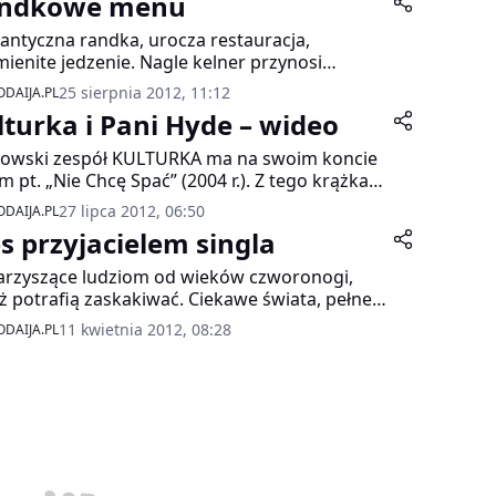
ndkowe menu
ntyczna randka, urocza restauracja,
ienite jedzenie. Nagle kelner przynosi
wione przez nas mleko… Tym razem łyk
25 sierpnia 2012, 11:12
DAIJA.PL
ego napoju nie wyjdzie nam na zdrowie.
lturka i Pani Hyde – wideo
ug badania portalu eDarling ten widok zgasi
erki w oczach niejednego randkowicza.
owski zespół KULTURKA ma na swoim koncie
m pt. „Nie Chcę Spać” (2004 r.). Z tego krążka
odzą takie single jak „Kraj marynarek” czy
27 lipca 2012, 06:50
DAIJA.PL
enka „Miłość nad morzem”, która stała się
es przyjacielem singla
ym z hitów lata i od tego czasu na stałe weszła
anonu letnich przebojów polskich stacji
rzyszące ludziom od wieków czworonogi,
owych oraz internetu.
ż potrafią zaskakiwać. Ciekawe świata, pełne
gii ułatwiają swoim właścicielom chociażby
11 kwietnia 2012, 08:28
DAIJA.PL
kroczyć barierę nieśmiałości. Jak wykazało
owsze badanie z psem u boku flirtuje się
odniej.