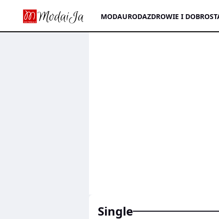
MODA
URODA
ZDROWIE I DOBROST
single