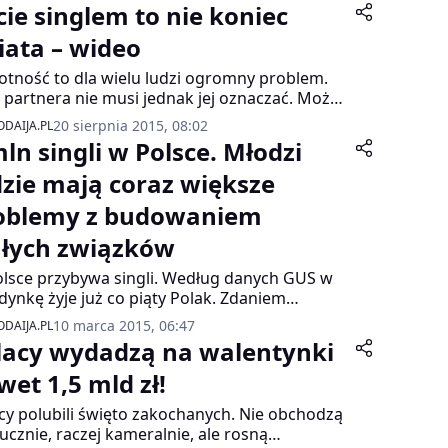
cie singlem to nie koniec
iata – wideo
tność to dla wielu ludzi ogromny problem.
 partnera nie musi jednak jej oznaczać. Może
z otwierać drogi, które dla wielu osób są, lub
20 sierpnia 2015, 08:02
DAIJA.PL
ją się być zamknięte. Coraz więcej osób
mln singli w Polsce. Młodzi
duje się na życie w pojedynkę.
dzie mają coraz większe
oblemy z budowaniem
ałych związków
lsce przybywa singli. Według danych GUS w
dynkę żyje już co piąty Polak. Zdaniem
ertów jest to w równym stopniu efekt mody i
10 marca 2015, 06:47
DAIJA.PL
y przed bliskością. Młodym ludziom bardzo
lacy wydadzą na walentynki
o jest obecnie nawiązywać relacje, znacznie
niej przychodzi im jednak ich utrzymanie.
wet 1,5 mld zł!
cy polubili święto zakochanych. Nie obchodzą
ucznie, raczej kameralnie, ale rosną