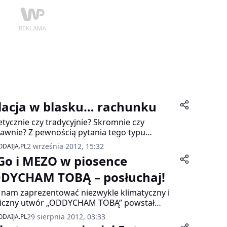
 lampce wina, kolacji. W ulubionej knajpce. A
y tak móc wybrać się do kina w większym
ie? W gronie singli. A po filmie kontynuować
oczętą ucztę zmysłów? Toczyć dyskusje, śmiać
 sprzeczać…
lacja w blasku… rachunku
etycznie czy tradycyjnie? Skromnie czy
awnie? Z pewnością pytania tego typu
mknęły przez głowę wielu osób, które na
2 września 2012, 15:32
DAIJA.PL
wszą randkę wybrały się do restauracji. Portal
Go i MEZO w piosence
ling sprawdził, które kulinarne decyzje mogą
wić, że pierwsza randka okaże się tą ostatnią.
DYCHAM TOBĄ – posłuchaj!
 nam zaprezentować niezwykle klimatyczny i
iczny utwór „ODDYCHAM TOBĄ” powstał
ki połączeniu dwóch hipnotyzujących głosów:
29 sierpnia 2012, 03:33
DAIJA.PL
listki Sabiny SaGo i Jacka MEZO Mejera.