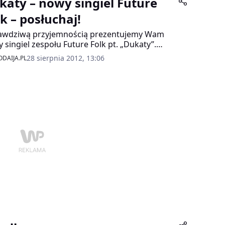
katy – nowy singiel Future
k – posłuchaj!
awdziwą przyjemnością prezentujemy Wam
 singiel zespołu Future Folk pt. „Dukaty”.
re Folk to absolutna nowość na polskiej scenie
28 sierpnia 2012, 13:06
DAIJA.PL
cznej.