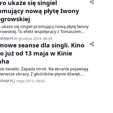
ro ukaże się singiel
omujący nową płytę Iwony
growskiej
o ukaże się singiel promujący nową płytę Iwony
owskiej. To efekt współpracy z Tomaszem
ertem
30 grudnia 2014, 08:04
DAIJA.PL
lmowe seanse dla singli. Kino
lo już od 13 maja w Kinie
aha
ie światło. Zapada mrok. Na ekranie pojawiają
pierwsze obrazy. Z głośników płynie dźwięk.
asz wygodnie w fotelu. W ręku kubek
2 maja 2013, 09:42
DAIJA.PL
atycznej kawy. Zaczyna się kolejna podróż w
 wymiar. Spotkanie z pasją. Film. Kino. Ale
em tak trudno wyjść z domu. Znacznie
jemniej iść do kina z kimś. Najlepiej z
jacielem, który dzieli naszą pasję. Wtedy seans
 tak długo, jak długo rozmawiamy o filmie.