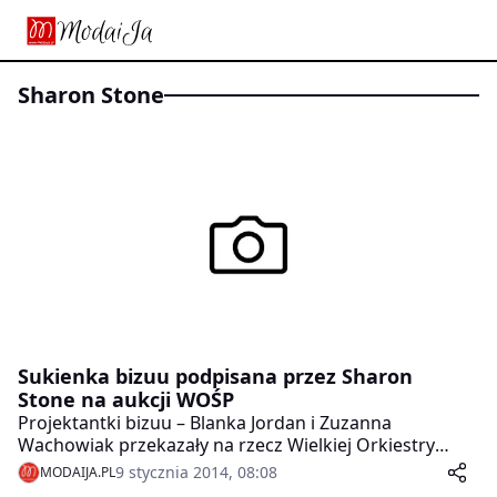
Sharon Stone
Sukienka bizuu podpisana przez Sharon
Stone na aukcji WOŚP
Projektantki bizuu – Blanka Jordan i Zuzanna
Wachowiak przekazały na rzecz Wielkiej Orkiestry
Świątecznej Pomocy sukienkę OLIVIA z kolekcji jesień-
9 stycznia 2014, 08:08
MODAIJA.PL
zima 2013/14. Kreacja jest niepowtarzalna, ponieważ