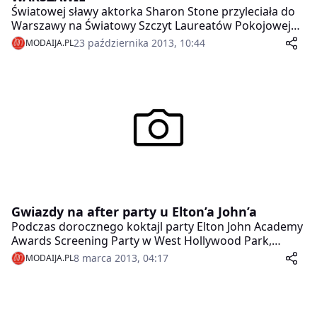
Światowej sławy aktorka Sharon Stone przyleciała do
Warszawy na Światowy Szczyt Laureatów Pokojowej
Nagrody Nobla. Aktorka została wyróżniona Nagrodą
23 października 2013, 10:44
MODAIJA.PL
Pokoju za solidarne działanie na rzecz ludzi walczących
z tragedią HIV i AIDS. Odbierze ją w ostatni dzień
obrad – 23.10.2013 r.
Gwiazdy na after party u Elton’a John’a
Podczas dorocznego koktajl party Elton John Academy
Awards Screening Party w West Hollywood Park,
charytatywnie – na rzecz fundacji Elton John AIDS
8 marca 2013, 04:17
MODAIJA.PL
Foundation i rozrywkowo – przy wyrobach głównego
partnera imprezy, marki wódek Grey Goose, bawili się
m.in. Gordon Ramsay, który odpowiadał za menu na
przyjęciu Emeli Sandé która wystąpiła z recitalem, a