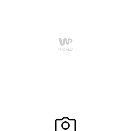
na metce została podpisana przez światowej sławy
aktorkę Sharon Stone podczas jej wizyty w
warszawskim butiku marki.