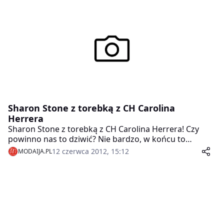
Sharon Stone z torebką z CH Carolina
Herrera
Sharon Stone z torebką z CH Carolina Herrera! Czy
powinno nas to dziwić? Nie bardzo, w końcu to
kultowa i ulubiona marka wielu gwiazd, o której my
12 czerwca 2012, 15:12
MODAIJA.PL
również wyjątkowo często piszemy (CH Carolina
Herrera w serwisie ModaiJa.Pl).