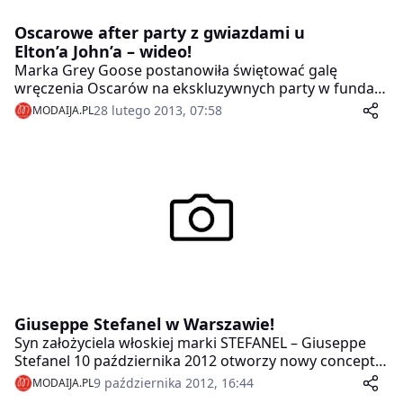
Oscarowe after party z gwiazdami u
Elton’a John’a – wideo!
Marka Grey Goose postanowiła świętować galę
wręczenia Oscarów na ekskluzywnych party w fundacji
Eltona Johna. Na galę przybyły tłumy gwiazd ze świata
28 lutego 2013, 07:58
MODAIJA.PL
muzyki, mody i oczywiście filmu.
Giuseppe Stefanel w Warszawie!
Syn założyciela włoskiej marki STEFANEL – Giuseppe
Stefanel 10 października 2012 otworzy nowy concept
store w Galerii Mokotów.
9 października 2012, 16:44
MODAIJA.PL