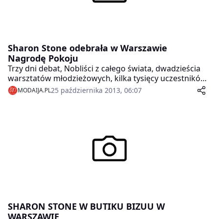
Sharon Stone odebrała w Warszawie
Nagrodę Pokoju
Trzy dni debat, Nobliści z całego świata, dwadzieścia
warsztatów młodzieżowych, kilka tysięcy uczestników i
laureatka Nagrody Pokoju – Sharon Stone. W środę
25 października 2013, 06:07
MODAIJA.PL
oficjalnie zakończono obrady XIII Światowego Szczytu
Laureatów Pokojowej Nagrody Nobla.
SHARON STONE W BUTIKU BIZUU W
WARSZAWIE