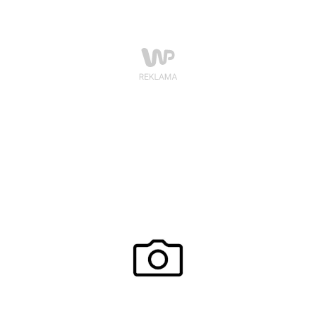
także Bono, Sharon Stone, Jim Carrey, Britney Spears,
Octavia Spencer, Steve Tyler, Randy Jackson, Dave
Grohl, Heidi Klum, Naomi Campbell, Quincy Jones i
Petra Nemcova.