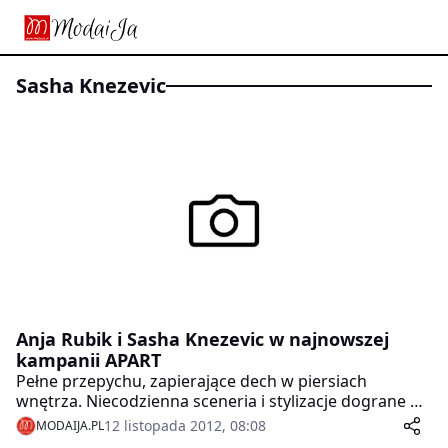
Sasha Knezevic
Anja Rubik i Sasha Knezevic w najnowszej
kampanii APART
Pełne przepychu, zapierające dech w piersiach
wnętrza. Niecodzienna sceneria i stylizacje dograne do
perfekcji, jakby przeniesione z kultowych filmów
12 listopada 2012, 08:08
MODAIJA.PL
Hollywood. To magiczny świat najnowszej sesji