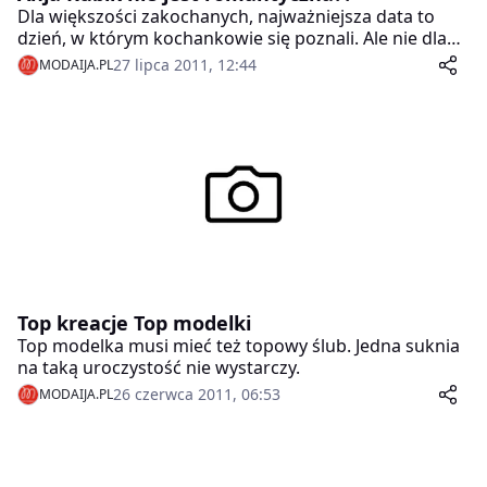
Dla większości zakochanych, najważniejsza data to
dzień, w którym kochankowie się poznali. Ale nie dla
Anji Rubik i jej męża, Sashy Knezevica! Okazuje się, że
27 lipca 2011, 12:44
MODAIJA.PL
najgłośniejsza para w świecie modelingu nie potrafi
przypomnieć sobie dokładnej daty ich pierwszego
spotkania!
Top kreacje Top modelki
Top modelka musi mieć też topowy ślub. Jedna suknia
na taką uroczystość nie wystarczy.
26 czerwca 2011, 06:53
MODAIJA.PL