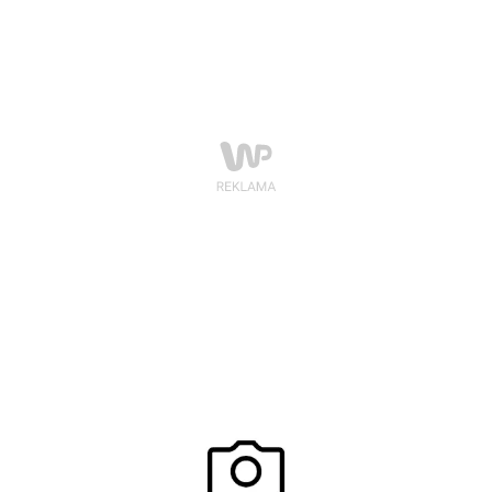
zdjęciowej zrealizowanej dla APART – z udziałem Anji
Rubik i Sashy Knevezica. Kampania reklamowa, jakiej
jeszcze nie było na polskim rynku – gwiazdka w iście
bajkowym stylu.