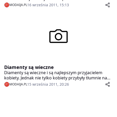
Amour.
16 września 2011, 15:13
MODAIJA.PL
Diamenty są wieczne
Diamenty są wieczne i są najlepszym przyjacielem
kobiety. Jednak nie tylko kobiety przybyły tłumnie na
imprezę inauguracyjną nowej kolekcji biżuterii
15 września 2011, 20:26
MODAIJA.PL
Diamant Mon Amour marki Apart, która odbyła się
wczoraj w Łazienkach Królewskich w Warszawie.