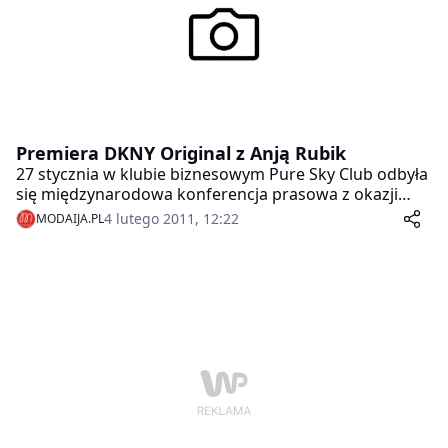
Premiera DKNY Original z Anją Rubik
27 stycznia w klubie biznesowym Pure Sky Club odbyła
się międzynarodowa konferencja prasowa z okazji
światowej premiery najnowszego zapachu DKNY
4 lutego 2011, 12:22
MODAIJA.PL
Original oraz nowej kampanii DKNY Original, w której
występują Anja Rubik i Sasha Knezevic. W konferencji
uczestniczyły polskie oraz zagraniczne media, między
innymi z Wielkiej Brytanii, Niemiec, Hiszpanii, Finlandii,
Danii i Holandii.