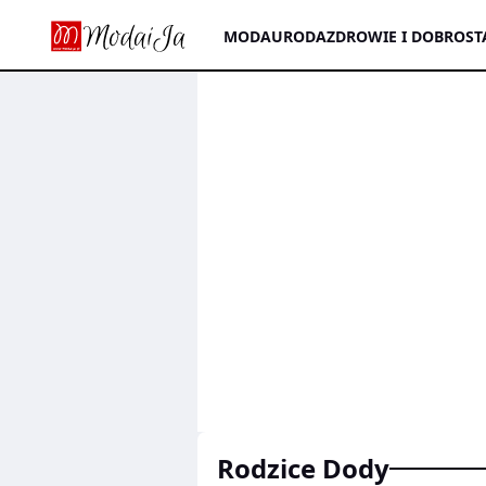
MODA
URODA
ZDROWIE I DOBROST
rodzice Dody