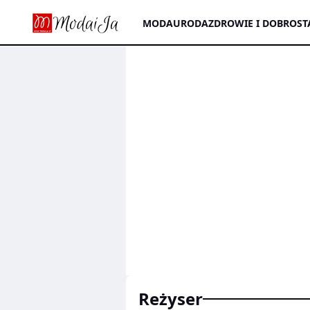
MODA
URODA
ZDROWIE I DOBROST
reżyser