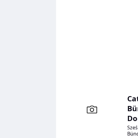
głów
Ca
Bü
Do
Sześ
Bünd