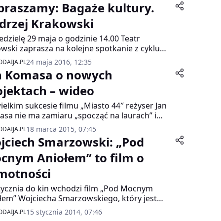
praszamy: Bagaże kultury.
drzej Krakowski
edzielę 29 maja o godzinie 14.00 Teatr
wski zaprasza na kolejne spotkanie z cyklu
aże kultury”. Bohaterem i gościem będzie
24 maja 2016, 12:35
DAIJA.PL
zej Krakowski – reżyser, scenarzysta i
n Komasa o nowych
ucent filmowy. Gośćmi spotkania będą
ież Magda Szejbal i Włodzimierz Press.
ojektach – wideo
adzenie: Remigiusz Grzela. Spotkanie z
ielkim sukcesie filmu „Miasto 44″ reżyser Jan
rzejem Krakowskim odbywa się w ramach
sa nie ma zamiaru „spocząć na laurach” i
ocji jego książki – „Pollywood II – Uciekinierzy
gotowuje już nowe filmy. Akcja jednego z
ju”, wydanej przez wydawnictwo Blue Bird.
18 marca 2015, 07:45
DAIJA.PL
ch projektów będzie się toczyć w latach 90-
jciech Smarzowski: „Pod
.
cnym Aniołem” to film o
motności
tycznia do kin wchodzi film „Pod Mocnym
łem” Wojciecha Smarzowskiego, który jest
tacją powieści Jerzego Pilcha. To historia
15 stycznia 2014, 07:46
DAIJA.PL
rza zmagającego się z alkoholizmem. W roli