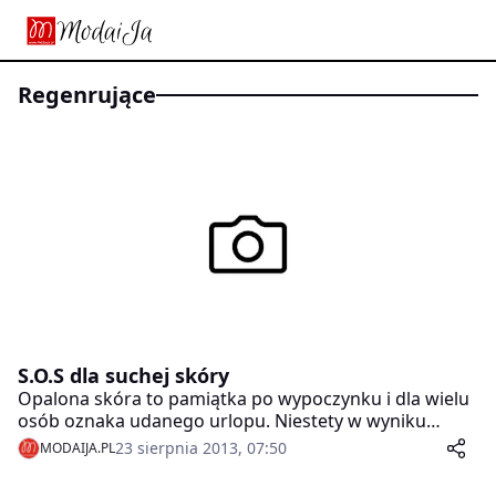
regenrujące
S.O.S dla suchej skóry
Opalona skóra to pamiątka po wypoczynku i dla wielu
osób oznaka udanego urlopu. Niestety w wyniku
ekspozycji skóry na działanie wakacyjnego słońca, a
23 sierpnia 2013, 07:50
MODAIJA.PL
także wiatru, piasku, morskiej czy chlorowanej wody
staje się ona sucha i podrażniona, dlatego potrzebuje