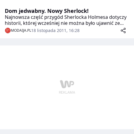
Dom jedwabny. Nowy Sherlock!
Najnowsza część przygód Sherlocka Holmesa dotyczy
historii, której wcześniej nie można było ujawnić ze
względu na charakter sprawy i pozycję zamieszanych
18 listopada 2011, 16:28
MODAIJA.PL
w nią osób.