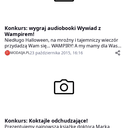
Konkurs: wygraj audiobooki Wywiad z
Wampirem!
Niedługo Halloween, na mroźny i tajemniczy wieczór
przydadzą Wam się… WAMPIRY! A my mamy dla Was…
Wywiad z Wampirem! Wspaniałe audiobooki!
23 października 2015, 16:16
MODAIJA.PL
Konkurs: Koktajle odchudzające!
Prezentujemy najnowszą książkę doktora Marka