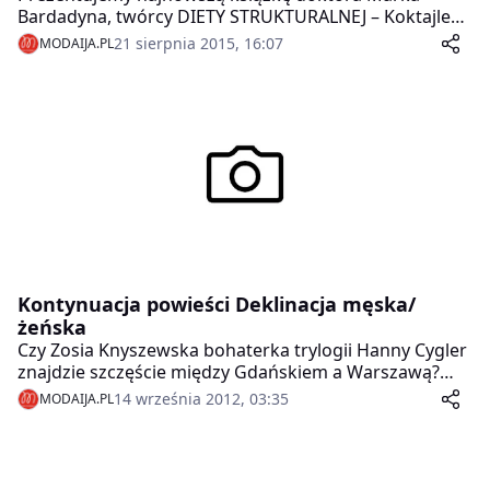
Bardadyna, twórcy DIETY STRUKTURALNEJ – Koktajle
odchudzające!
21 sierpnia 2015, 16:07
MODAIJA.PL
Kontynuacja powieści Deklinacja męska/
żeńska
Czy Zosia Knyszewska bohaterka trylogii Hanny Cygler
znajdzie szczęście między Gdańskiem a Warszawą?
Trzecia książka opowiadająca o jej losach pt. Przyszły
14 września 2012, 03:35
MODAIJA.PL
niedokonany już trafiła do księgarń.