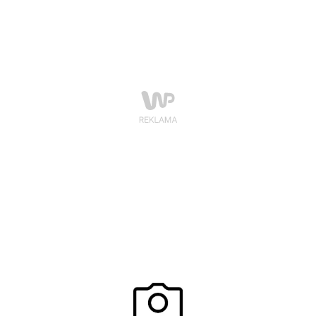
Galliano – najwięksi kreatorzy mody. Każdy z nich to
geniusz i wizjoner, a wszyscy zapisali się złotymi
zgłoskami w annałach mody.