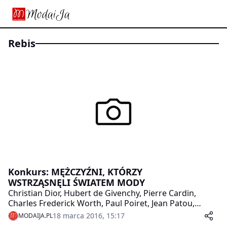
Rebis
Konkurs: MĘŻCZYŹNI, KTÓRZY
WSTRZĄSNĘLI ŚWIATEM MODY
Christian Dior, Hubert de Givenchy, Pierre Cardin,
Charles Frederick Worth, Paul Poiret, Jean Patou,
Cristóbal Balenciaga, Yves Saint Laurent, Karl
18 marca 2016, 15:17
MODAIJA.PL
Lagerfeld, Jean Paul Gaultier, Christian Lacroix, John