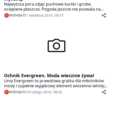
Najwyższa pora zdjąć puchowe kurtki i grube,
ocieplane płaszcze. Pogoda jeszcze nie pozwala na
całkowite wyzbycie się okrycia, dlatego świetną
1 kwietnia 2016, 09:57
MODAIJA.PL
przejściówką może okazać się ponadczasowa
ramoneska.
Ochnik Evergreen. Moda wiecznie żywa!
Linia Evergreen to prawdziwa gratka dla miłośników
mody i zupełnie wyjątkowy element wiosenno-letniej
kolekcji OCHNIK.
18 lutego 2016, 08:42
MODAIJA.PL