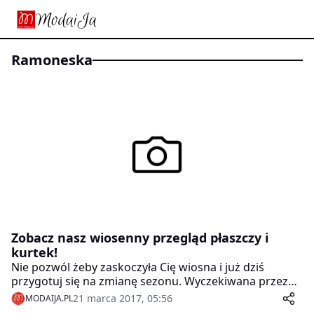
ramoneska
Zobacz nasz wiosenny przegląd płaszczy i
kurtek!
Nie pozwól żeby zaskoczyła Cię wiosna i już dziś
przygotuj się na zmianę sezonu. Wyczekiwana przez
wszystkich pora roku to więcej słońca, kwitnące
21 marca 2017, 05:56
MODAIJA.PL
drzewa i kwiaty, ale także chłodne wieczory i poranki.