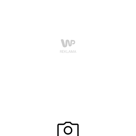
Stylowe płaszcze i kurtki zapewnią Ci ciepło i będą się
świetnie komponowały z ubraniami na nowy sezon.