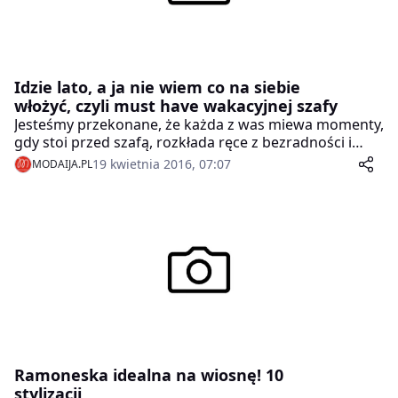
Idzie lato, a ja nie wiem co na siebie
włożyć, czyli must have wakacyjnej szafy
Jesteśmy przekonane, że każda z was miewa momenty,
gdy stoi przed szafą, rozkłada ręce z bezradności i
mówi do siebie: „Znowu nie mam się w co ubrać!”.
19 kwietnia 2016, 07:07
MODAIJA.PL
Mimo, że szafa pęka w szwach… Przychodzimy z
pomocą i przedstawiamy listę 3 rzeczy, które muszą
znaleźć się w waszych szafach, abyście latem zawsze
miały, co na siebie włożyć, a przy tym wyglądały super
modnie!
Ramoneska idealna na wiosnę! 10
stylizacji