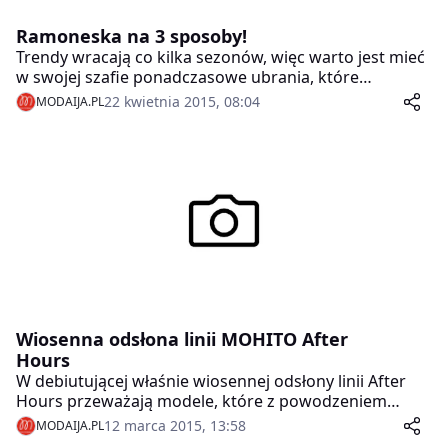
Ramoneska na 3 sposoby!
Trendy wracają co kilka sezonów, więc warto jest mieć
w swojej szafie ponadczasowe ubrania, które
sprawdzą się w każdej stylizacji. Jedną z takich perełek
22 kwietnia 2015, 08:04
MODAIJA.PL
jest właśnie ramoneska, która w zależności od
dodatków może stworzyć Wam rockowy, elegancki lub
sportowy look. Oto kilka naszych propozycji.
Wiosenna odsłona linii MOHITO After
Hours
W debiutującej właśnie wiosennej odsłony linii After
Hours przeważają modele, które z powodzeniem
sprawdzą się podczas spotkania z przyjaciółmi,
12 marca 2015, 13:58
MODAIJA.PL
imprezy w klubie oraz wszędzie tam, gdzie nie