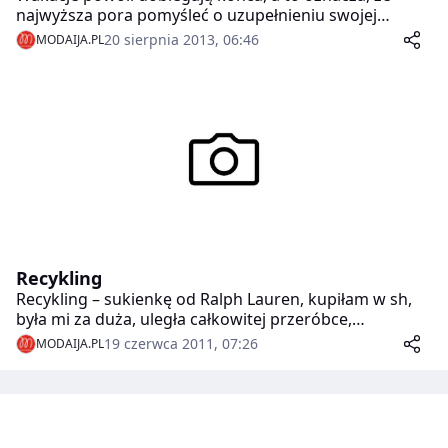
najwyższa pora pomyśleć o uzupełnieniu swojej
garderoby o nieco cieplejsze rzeczy: grubsze kurtki,
20 sierpnia 2013, 06:46
MODAIJA.PL
bluzy, skórzane botki czy wełniane kapelusze. Tylko jak
i z czym je zestawiać? Podpowiadamy!
Recykling
Recykling – sukienkę od Ralph Lauren, kupiłam w sh,
była mi za duża, uległa całkowitej przeróbce,
ramoneska – skóra eko, też uległa przeróbce.
19 czerwca 2011, 07:26
MODAIJA.PL