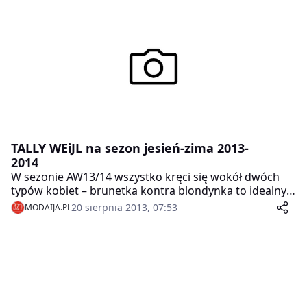
obowiązują sztywne zasady dress code’u.
TALLY WEiJL na sezon jesień-zima 2013-
2014
W sezonie AW13/14 wszystko kręci się wokół dwóch
typów kobiet – brunetka kontra blondynka to idealny
duet prezentujący najnowszą kolekcję w mieszanym
20 sierpnia 2013, 07:53
MODAIJA.PL
stylu chic&rock.