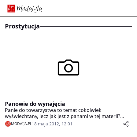
prostytucja
Panowie do wynajęcia
Panie do towarzystwa to temat cokolwiek
wyświechtany, lecz jak jest z panami w tej materii?
Okazuje się, że XXI wiek przyniósł obyczajową zmianę i
18 maja 2012, 12:01
MODAIJA.PL
odwrócenie ról. Dziś także samotna pani może znaleźć
towarzysza na wieczór, gdy brak u jej boku stałego