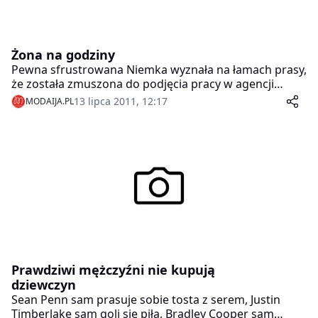
Żona na godziny
Pewna sfrustrowana Niemka wyznała na łamach prasy,
że została zmuszona do podjęcia pracy w agencji
towarzyskiej. Zmusiła ją do tego sytuacja rodzinna.
13 lipca 2011, 12:17
MODAIJA.PL
Zdarza się. Tym razem jednak, do tego dramatycznego
kroku zmusił ją mąż, który kompletnie stracił ochotę
na seks.
Prawdziwi mężczyźni nie kupują
dziewczyn
Sean Penn sam prasuje sobie tosta z serem, Justin
Timberlake sam goli się piłą, Bradley Cooper sam