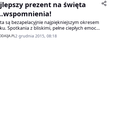
jlepszy prezent na święta
…wspomnienia!
ta są bezapelacyjnie najpiękniejszym okresem
ku. Spotkania z bliskimi, pełne ciepłych emocji,
chu i relaksu – oto, do czego tęsknimy przez
2 grudnia 2015, 08:18
DAIJA.PL
 rok. By dopełnić tą wyjątkową atmosferę,
o przygotować dla najbliższych upominki
ne w swoim rodzaju. Unikatowe prezenty, w
ych uwiecznione zostaną Wasze
iękniejsze, wspólne wspomnienia.