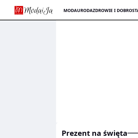
MODA
URODA
ZDROWIE I DOBROST
prezent na święta