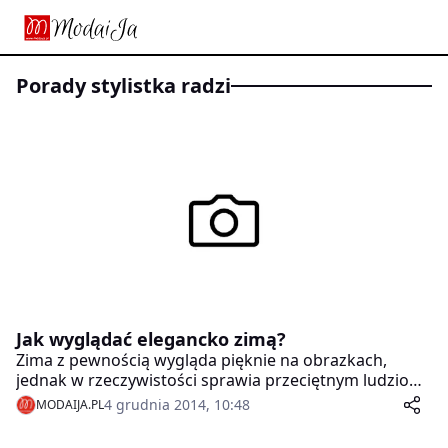
porady stylistka radzi
Jak wyglądać elegancko zimą?
Zima z pewnością wygląda pięknie na obrazkach,
jednak w rzeczywistości sprawia przeciętnym ludziom
mnóstwo trudności. Od kłopotów komunikacyjnych
4 grudnia 2014, 10:48
MODAIJA.PL
wywołanych dużymi ilościami śniegu po wybór
odpowiedniej kreacji, która będzie jednocześnie