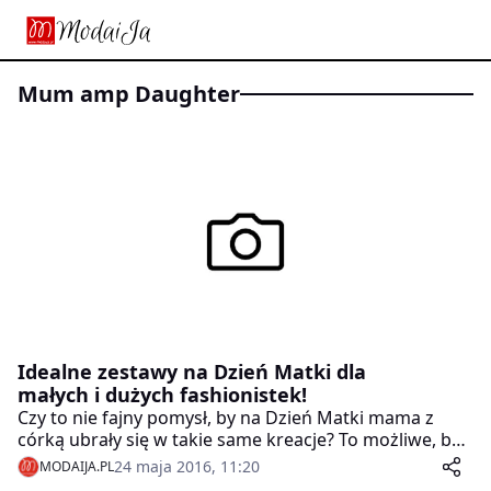
Mum amp Daughter
Idealne zestawy na Dzień Matki dla
małych i dużych fashionistek!
Czy to nie fajny pomysł, by na Dzień Matki mama z
córką ubrały się w takie same kreacje? To możliwe, bo
mamy dla Was idealne wprost zestawy dla małych i
24 maja 2016, 11:20
MODAIJA.PL
dużych fashionistek!