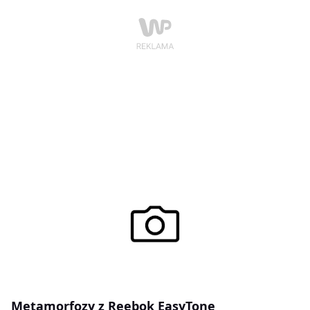
Metamorfozy z Reebok EasyTone