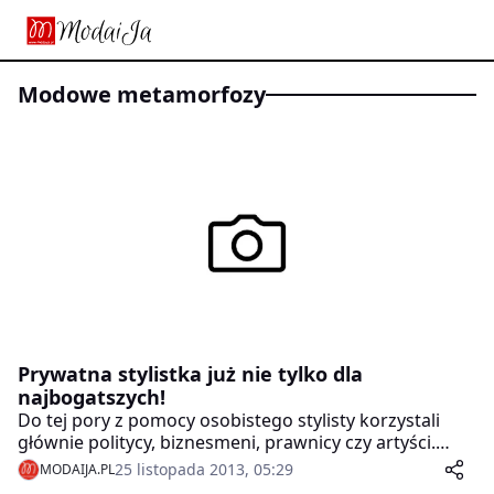
modowe metamorfozy
Prywatna stylistka już nie tylko dla
najbogatszych!
Do tej pory z pomocy osobistego stylisty korzystali
głównie politycy, biznesmeni, prawnicy czy artyści.
Teraz zakupy z prywatnym stylistą zyskują na
25 listopada 2013, 05:29
MODAIJA.PL
popularności i nie jest to już tylko usługa dla