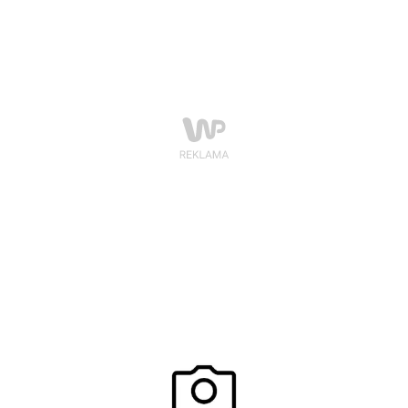
najbogatszych. Godzina fachowej porady kosztuje
około 200 złotych. Wyższe stawki mają styliści-
celebryci.Na wspólnych zakupach stylista radzi, co
kupić, pomoże dobrać odpowiednie fasony i
podpowie, jak zmienić styl. Często stylista najpierw
rozmawia z klientem o jego potrzebach.