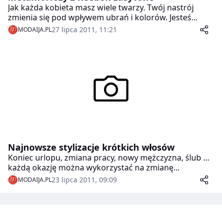
Jak każda kobieta masz wiele twarzy. Twój nastrój
zmienia się pod wpływem ubrań i kolorów. Jesteś
aniołkiem, a za chwilę wcielasz się w demona energii.
27 lipca 2011, 11:21
MODAIJA.PL
Znasz to? Ile twarzy, tyle marka Reebok stworzyła
modeli butów! Dobierz odpowiednie dla siebie
EasyTone i zadziwiaj metamorfozami! To kolekcja
stworzona dla kobiet, które chcą podkreślać swój styl i
osobowość, a jednocześnie skutecznie formować uda i
pośladki z każdym krokiem.
Najnowsze stylizacje krótkich włosów
Koniec urlopu, zmiana pracy, nowy mężczyzna, ślub …
każdą okazję można wykorzystać na zmianę
wizerunku. Najnowsze stylizacje Racoon pokazują w
23 lipca 2011, 09:09
MODAIJA.PL
jaki sposób, mając nawet krótkie włosy, można
wyczarować niepowtarzalną fryzurę.