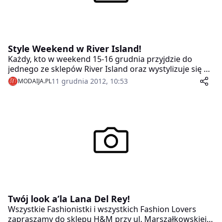
Style Weekend w River Island!
Każdy, kto w weekend 15-16 grudnia przyjdzie do
jednego ze sklepów River Island oraz wystylizuje się w
klimacie „PARTY” ma szansę na wygranie 700 zł na
11 grudnia 2012, 10:53
MODAIJA.PL
zakupy!
Twój look a’la Lana Del Rey!
Wszystkie Fashionistki i wszystkich Fashion Lovers
zapraszamy do sklepu H&M przy ul. Marszałkowskiej