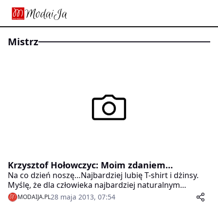
mistrz
Krzysztof Hołowczyc: Moim zdaniem…
Na co dzień noszę…Najbardziej lubię T-shirt i dżinsy.
Myślę, że dla człowieka najbardziej naturalnym
klimatem jest basen Morza Śródziemnego. Tam
28 maja 2013, 07:54
MODAIJA.PL
powinniśmy mieszkać. Zdecydowanie wolę taki klimat,
nawet bardziej pustynny od tych naszych zim i pluch.