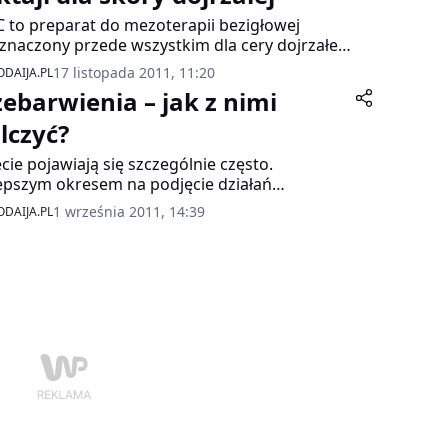
C to preparat do mezoterapii bezigłowej
znaczony przede wszystkim dla cery dojrzałej.
 głównym składnikiem jest organiczny krzem,
17 listopada 2011, 11:20
DAIJA.PL
y cechują szczególne właściwości ujędrniające.
zebarwienia – jak z nimi
lczyć?
ecie pojawiają się szczególnie często.
epszym okresem na podjęcie działań
aśniających skórę, które przywrócą jej
1 września 2011, 14:39
DAIJA.PL
ienny i zdrowy wygląd, jest jesień.