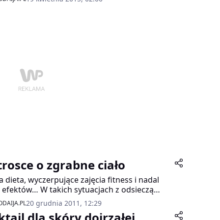
trosce o zgrabne ciało
ła dieta, wyczerpujące zajęcia fitness i nadal
 efektów… W takich sytuacjach z odsieczą
chodzą nowoczesne zabiegi estetyczne
20 grudnia 2011, 12:29
DAIJA.PL
nywane w profesjonalnych klinikach przez
tajl dla skóry dojrzałej
rzy.