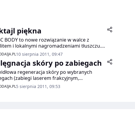
ktajl piękna
BC BODY to nowe rozwiązanie w walce z
ulitem i lokalnymi nagromadzeniami tłuszczu.
arat marki Mesotherapy Fusion przeznaczony
10 sierpnia 2011, 09:47
DAIJA.PL
abiegów mezoterapii bezigłowej, stosowany
elęgnacja skóry po zabiegach
 razem z urządzeniem Fusion RF+. W
czeniu z koktajlem na ciało koryguje
idłowa regeneracja skóry po wybranych
oskonałości skóry i redukuje tkankę
egach (zabiegi laserem frakcyjnym,
zczową. Zabieg stosuje się w miejscach, w
terapia , zabiegi z kwasem hialuronowym,
5 sierpnia 2011, 09:53
DAIJA.PL
ych najczęściej pojawia się ten problem, jak
yna botulinowa ).
pośladki, uda czy brzuch.