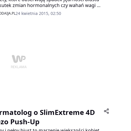
kutek zmian hormonalnych czy wahań wagi po
y lub kuracji odchudzającej mogą od teraz
24 kwietnia 2015, 02:50
DAIJA.PL
nąć teraz po jedyna na rynku inspirowane
egiem mezoterapii
rmatolog o SlimExtreme 4D
zo Push-Up
ny i pełny biust to marzenie większości kobiet.