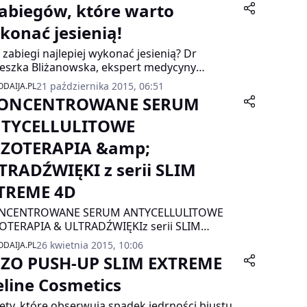
zabiegów, które warto
konać jesienią!
e zabiegi najlepiej wykonać jesienią? Dr
eszka Bliżanowska, ekspert medycyny
tycznej i specjalista dermatolog wymienia 6
21 października 2015, 06:51
DAIJA.PL
egów, na które warto zdecydować się waśnie
ONCENTROWANE SERUM
z i zapewnia: Jesień to bardzo dobry czas na
nsywne zadbanie o urodę. – Słońce nie operuje
TYCELLULITOWE
tak mocno, nie ma ekstremalnych temperatur,
ZOTERAPIA &amp;
dealne warunki do regeneracji skóry.
TRADŹWIĘKI z serii SLIM
TREME 4D
NCENTROWANE SERUM ANTYCELLULITOWE
TERAPIA & ULTRADŹWIĘKIz serii SLIM
REME 4D
26 kwietnia 2015, 10:06
DAIJA.PL
ZO PUSH-UP SLIM EXTREME
eline Cosmetics
ety, które obserwują spadek jędrności biustu