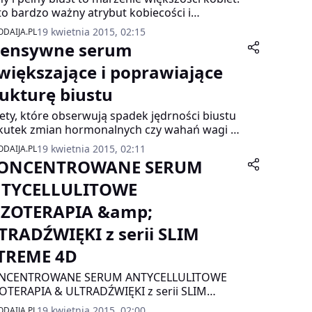
 to bardzo ważny atrybut kobiecości i
ualności. Ładne piersi zwiększają poczucie
19 kwietnia 2015, 02:15
DAIJA.PL
kcyjności i dodają pewności siebie. Kremy i
tensywne serum
etyki co prawda nie zmienią radykalnie
ądu biustu ale poprzez pielęgnację skóry w tej
większające i poprawiające
icy można poprawić jej napięcie, sprężystość,
rukturę biustu
odować że biust będzie wydawał się większy i
ziej jędrny.
ety, które obserwują spadek jędrności biustu
kutek zmian hormonalnych czy wahań wagi po
y lub kuracji odchudzającej mogą od teraz
19 kwietnia 2015, 02:11
DAIJA.PL
nąć teraz po jedyna na rynku inspirowane
ONCENTROWANE SERUM
egiem mezoterapii
TYCELLULITOWE
ZOTERAPIA &amp;
TRADŹWIĘKI z serii SLIM
TREME 4D
NCENTROWANE SERUM ANTYCELLULITOWE
TERAPIA & ULTRADŹWIĘKI z serii SLIM
REME 4D
19 kwietnia 2015, 02:00
DAIJA.PL