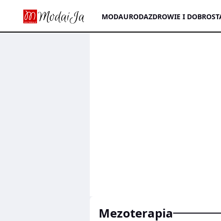
MODA
URODA
ZDROWIE I DOBROST
mezoterapia