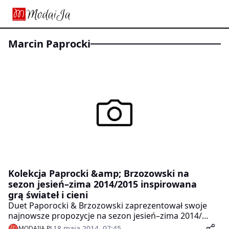
Marcin Paprocki
Kolekcja Paprocki &amp; Brzozowski na
sezon jesień–zima 2014/2015 inspirowana
grą świateł i cieni
Duet Paporocki & Brzozowski zaprezentował swoje
najnowsze propozycje na sezon jesień–zima 2014/
2015. Motywem przewodnim kolekcji było słowo
18 maja 2014, 07:45
MODAIJA.PL