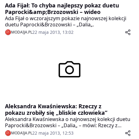
Ada Fijał: To chyba najlepszy pokaz duetu
Paprocki&amp;Brzozowski – wideo
Ada Fijał o wczorajszym pokazie najnowszej kolekcji
duetu Paprocki&Brzozowski – „Dalia„.
22 maja 2013, 13:02
MODAIJA.PL
Aleksandra Kwaśniewska: Rzeczy z
pokazu zrobiły się „bliskie człowieka”
Aleksandra Kwaśniewska o najnowszej kolekcji duetu
Paprocki&Brzozowski – „Dalia„ – mówi: Rzeczy z
pokazu zrobiły się „bliskie człowieka”.
22 maja 2013, 12:53
MODAIJA.PL