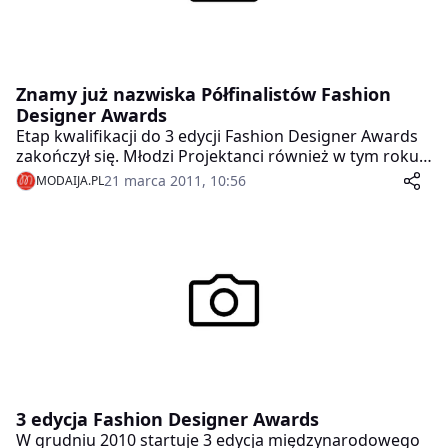
Znamy już nazwiska Półfinalistów Fashion
Designer Awards
Etap kwalifikacji do 3 edycji Fashion Designer Awards
zakończył się. Młodzi Projektanci również w tym roku
przysyłali zgłoszenia ze wszystkich zakątków Polski i
21 marca 2011, 10:56
MODAIJA.PL
Świata.Zaskoczyli swoją kreatywnością a także
dojrzałością i spójnością zaprojektowanych kolekcji. O
tegoroczne nagrody zawalczy 19 pań i jeden pan, a
nagrody są niebagatelne: staż w atelier portugalskiego
projektanta Ricardo Preto i udział w Lizbońskim
Tygodniu Mody, unikalny wyjazd do Centrum Stylu
Citroen w Paryżu gdzie tworzą się koncepty
światowego designu, wakacyjne staże w Atelier Maciej
Zienia i w redakcji Viva Moda, staż w firmie Levi
Strauss, oraz stypendia w Międzynarodowej Szkole
Kostiumografii i Projektowania Ubioru.
3 edycja Fashion Designer Awards
W grudniu 2010 startuje 3 edycja międzynarodowego