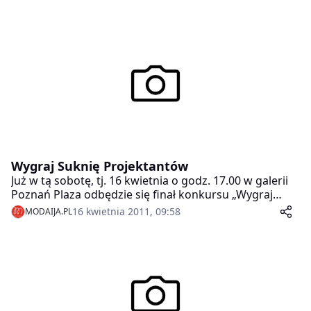
Wygraj Suknię Projektantów
Już w tą sobotę, tj. 16 kwietnia o godz. 17.00 w galerii
Poznań Plaza odbędzie się finał konkursu „Wygraj
Suknię Zaprojektowaną Przez Ciebie, Uszytą w
16 kwietnia 2011, 09:58
MODAIJA.PL
Pracowni Paprocki&Brzozowski”. Będzie to także
możliwość spotkania się ze znanymi projektantami:
Marcinem Paprockim i Mariuszem Brzozowskim.