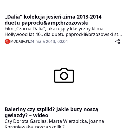
„Dalia” kolekcja jesień-zima 2013-2014
duetu paprocki&amp;brzozowski
Film „Czarna Dalia“, ukazujący klasyczny klimat
Hollywood lat 40., dla duetu paprocki&brzozowski stał
się inspiracją do stworzenia kolekcji jesień/zima
24 maja 2013, 00:04
MODAIJA.PL
2013/2014. „Dalia“ miała swoją premierę 21 maja 2013
r. w Soho Factory. Pokaz odbył się w ramach cyklu T-
Mobile fashion.
Baleriny czy szpilki? Jakie buty noszą
gwiazdy? – wideo
Czy Dorota Gardias, Marta Wierzbicka, Joanna
Koroniewska, noszą szpilki?