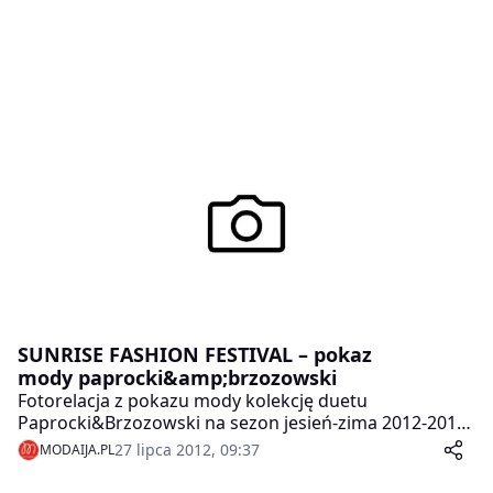
SUNRISE FASHION FESTIVAL – pokaz
mody paprocki&amp;brzozowski
Fotorelacja z pokazu mody kolekcję duetu
Paprocki&Brzozowski na sezon jesień-zima 2012-2013 ,
który odbył się w ramach zakończonego kilka dni temu
27 lipca 2012, 09:37
MODAIJA.PL
Sunrise Fashion Festival.