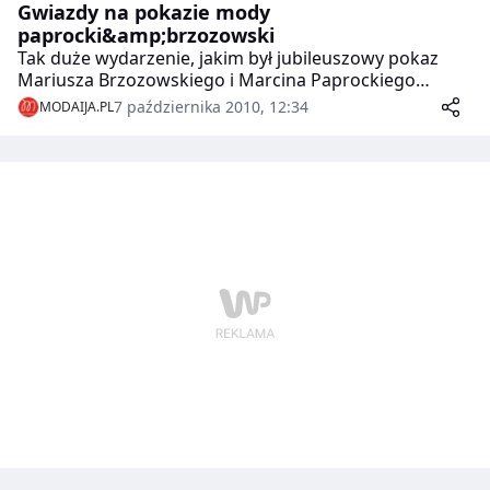
Gwiazdy na pokazie mody
paprocki&amp;brzozowski
Tak duże wydarzenie, jakim był jubileuszowy pokaz
Mariusza Brzozowskiego i Marcina Paprockiego
przyciągnęło przed wybieg tłum gwiazd.
7 października 2010, 12:34
MODAIJA.PL