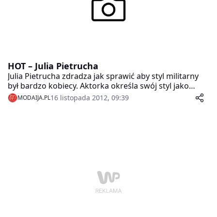
HOT – Julia Pietrucha
Julia Pietrucha zdradza jak sprawić aby styl militarny
był bardzo kobiecy. Aktorka określa swój styl jako
jeden wielki eksperyment, który zazwyczaj zaskakuje i
16 listopada 2012, 09:39
MODAIJA.PL
robi wrażenie.