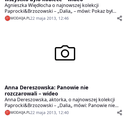
Agnieszka Więdłocha o najnowszej kolekcji
Paprocki&Brzozowski – „Dalia„ – mówi: Pokaz był
piękny, wszystko było kobiece!
22 maja 2013, 12:46
MODAIJA.PL
Anna Dereszowska: Panowie nie
rozczarowali – wideo
Anna Dereszowska, aktorka, o najnowszej kolekcji
Paprocki&Brzozowski – „Dalia„ mówi: Panowie nie
rozczarowali.
22 maja 2013, 12:40
MODAIJA.PL