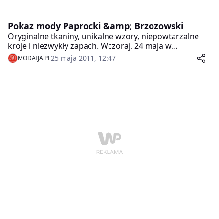
Pokaz mody Paprocki &amp; Brzozowski
Oryginalne tkaniny, unikalne wzory, niepowtarzalne
kroje i niezwykły zapach. Wczoraj, 24 maja w
Warszawie odbył się wyjątkowy pokaz kolekcji
25 maja 2011, 12:47
MODAIJA.PL
autorstwa duetu znanych projektantów Marcina
Paprockiego i Mariusza Brzozowskiego.