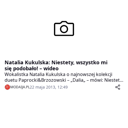
Natalia Kukulska: Niestety, wszystko mi
się podobało! – wideo
Wokalistka Natalia Kukulska o najnowszej kolekcji
duetu Paprocki&Brzozowski – „Dalia„ – mówi: Niestety,
wszystko mi się podobało!
22 maja 2013, 12:49
MODAIJA.PL