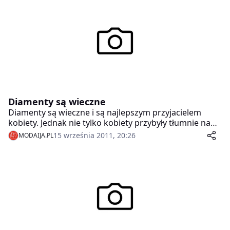
Diamenty są wieczne
Diamenty są wieczne i są najlepszym przyjacielem
kobiety. Jednak nie tylko kobiety przybyły tłumnie na
imprezę inauguracyjną nowej kolekcji biżuterii
15 września 2011, 20:26
MODAIJA.PL
Diamant Mon Amour marki Apart, która odbyła się
wczoraj w Łazienkach Królewskich w Warszawie.