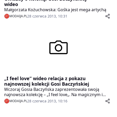
wideo
wśród tego morza propozycji, które zobaczyliśmy.
Małgorzata Kożuchowska: Gośka jest mega artychą
Myślę, że na pewno były rzeczy, które się wybijają na
plus, zdecydowanie – dodaje Tomasz Kujawa autor
28 czerwca 2013, 10:31
MODAIJA.PL
bloga Freestyle Voguing. Prezentacja najnowszej
kolekcji duetu Paprocki&Brzozowski to jedno z
najważniejszych wydarzeń modowych tego sezonu. Na
pokaz przybyły tłumy gwiazd, wśród nich: Dorota
Gardias, Patricia Kazadi, Anna Wendzikowska i Maja
Sablewska.
„I feel love” wideo relacja z pokazu
najnowszej kolekcji Gosi Baczyńskiej
Wczoraj Gosia Baczyńska zaprezentowała swoją
najnowsza kolekcję – „I feel love„. Na magicznym i
tajemniczym pokazie pojawiło się mnóstwo gwiazd,
28 czerwca 2013, 10:16
MODAIJA.PL
m.in. Małgorzata Kożuchowska, Monika Brodka i duet
Paprocki&Brzozowski.