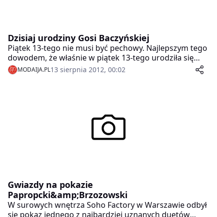
Dzisiaj urodziny Gosi Baczyńskiej
Piątek 13-tego nie musi być pechowy. Najlepszym tego
dowodem, że właśnie w piątek 13-tego urodziła się
Gosia Baczyńska, jedna z najbardziej docenianych
13 sierpnia 2012, 00:02
MODAIJA.PL
przez krytyków mody, gwiazdy i Panie w każdym
wieku, polskich projektantek mody.
Gwiazdy na pokazie
Papropcki&amp;Brzozowski
W surowych wnętrza Soho Factory w Warszawie odbył
się pokaz jednego z najbardziej uznanych duetów