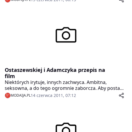
Allan Starski.
Ostaszewskiej i Adamczyka przepis na
film
Niektórych irytuje, innych zachwyca. Ambitna,
seksowna, a do tego ogromnie zaborcza. Aby postawić
na swoim – potrafi najprzystojniejszego mężczyznę
14 czerwca 2011, 07:12
MODAIJA.PL
zamienić w „żabcię”.