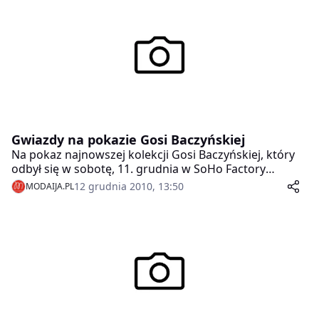
Gwiazdy na pokazie Gosi Baczyńskiej
Na pokaz najnowszej kolekcji Gosi Baczyńskiej, który
odbył się w sobotę, 11. grudnia w SoHo Factory
przybyli m.in.: Aneta Kręglicka, Magdalena Schejbal,
12 grudnia 2010, 13:50
MODAIJA.PL
Magda Gessler, Joanna Orleańska, Natasza Urbańska i
Janusz Józefowicz, Maja Ostaszewska, Mariola
Bojarska-Ferenc, Laura Łącz, Andrzej Mleczko, Ada
Fijał, Joanna Przetakiewicz, Agnieszka Popielewicz,
Rafał Bryndal, Maciej Zień i Tomasz Ossoliński.Przed
Wami galeria zza kulis i kuluarów pokazu mody (tutaj
więcej o pokazie oraz fotorelacja z wybiegu)