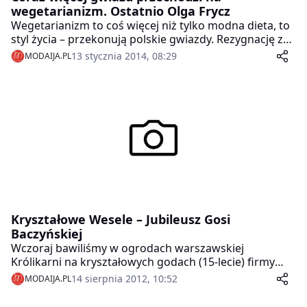
wegetarianizm. Ostatnio Olga Frycz
Wegetarianizm to coś więcej niż tylko modna dieta, to
styl życia – przekonują polskie gwiazdy. Rezygnację z
jedzenia mięsa łączą z walką o prawa zwierząt. Do
13 stycznia 2014, 08:29
MODAIJA.PL
grona gwiazd niejedzących mięsa co chwilę dołączają
kolejne. Ostatnio także Olga Frycz.
Kryształowe Wesele – Jubileusz Gosi
Baczyńskiej
Wczoraj bawiliśmy w ogrodach warszawskiej
Królikarni na kryształowych godach (15-lecie) firmy
jednej z najbardziej uznanych polskich projektantek,
14 sierpnia 2012, 10:52
MODAIJA.PL
Gosi Baczyńskiej. Okazja do świętowania była
podwójna, bo 13. sierpnia gospodyni wieczoru