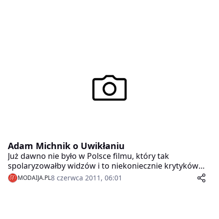
Adam Michnik o Uwikłaniu
Już dawno nie było w Polsce filmu, który tak
spolaryzowałby widzów i to niekoniecznie krytyków
filmowych, na co dzień obcujących z X muzą.
8 czerwca 2011, 06:01
MODAIJA.PL