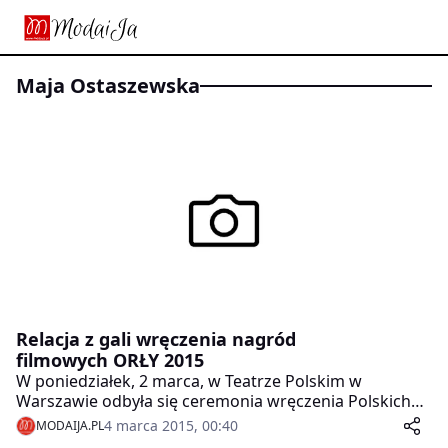
Maja Ostaszewska
Relacja z gali wręczenia nagród
filmowych ORŁY 2015
W poniedziałek, 2 marca, w Teatrze Polskim w
Warszawie odbyła się ceremonia wręczenia Polskich
Nagród Filmowych Orły 2015, dorocznych nagród
4 marca 2015, 00:40
MODAIJA.PL
Polskiej Akademii Filmowej! Tegoroczna ceremonia