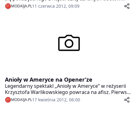
projektantów Papropcki&Brzozowski. Na tak
11 czerwca 2012, 09:09
MODAIJA.PL
spektakularnym modowym wydarzeniu nie mogło
zabraknąć całej plejady gwiazd.
Anioły w Ameryce na Opener’ze
Legendarny spektakl „Anioły w Ameryce” w reżyserii
Krzysztofa Warlikowskiego powraca na afisz. Pierwsze
przedstawienia już w lipcu, tylko na Open’erze!
17 kwietnia 2012, 06:00
MODAIJA.PL