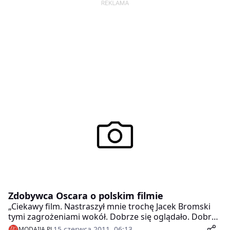
Zdobywca Oscara o polskim filmie
„Ciekawy film. Nastraszył mnie trochę Jacek Bromski
tymi zagrożeniami wokół. Dobrze się oglądało. Dobry
film” – tak o filmie Uwikłanie mówi zdobywca Oscara,
15 czerwca 2011, 06:13
MODAIJA.PL