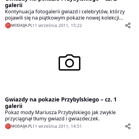
galerii
Kontynuacja fotogalerii gwiazd i celebrytów, którzy
pojawili się na piątkowym pokazie nowej kolekcji
Mariusza Przybylskiego.
11 września 2011, 15:22
MODAIJA.PL
Gwiazdy na pokazie Przybylskiego – cz. 1
galerii
Pokaz mody Mariusza Przybylskiego jak zwykle
przyciągnął tłumy gwiazd i gwiazdeczek.
11 września 2011, 14:51
MODAIJA.PL