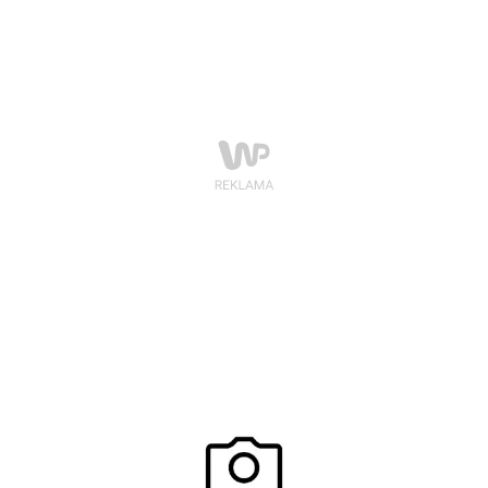
upłynęła pod hasłem Kino Jest Kobietą, a gospodynią
wieczoru była Grażyna Torbicka. Na scenie Teatru
Polskiego, w rolach wręczających statuetki Orłów 2015
zobaczyliśmy aż 5 pokoleń polskich aktorek!