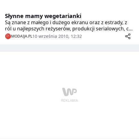
Słynne mamy wegetarianki
Są znane z małego i dużego ekranu oraz z estrady, z
ról u najlepszych reżyserów, produkcji serialowych, czy
ze swych wspaniałych płyt. Są sławne również z innego
10 września 2010, 12:32
MODAIJA.PL
powodu: wybrały wegetarianizm i wytrwały w tej
decyzji na czas ciąży i porodu!