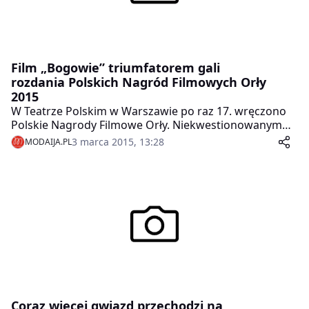
Film „Bogowie” triumfatorem gali
rozdania Polskich Nagród Filmowych Orły
2015
W Teatrze Polskim w Warszawie po raz 17. wręczono
Polskie Nagrody Filmowe Orły. Niekwestionowanym
zwycięzcą okazał się film „Bogowie” w reżyserii
3 marca 2015, 13:28
MODAIJA.PL
Łukasza Palkowskiego. Do twórców opowieści o
pierwszym w Polsce przeszczepie serca trafiło aż
siedem statuetek m.in. dla Łukasza Palkowskiego,
Tomasza Kota, i Piotra Głowackiego. Najlepszą aktorką
okazała się Maja Ostaszewska, a odkryciem roku Zofia
Wichłacz. Nagroda za Osiągnięcia Życia trafiła do
Franciszka Pieczki.
Coraz więcej gwiazd przechodzi na