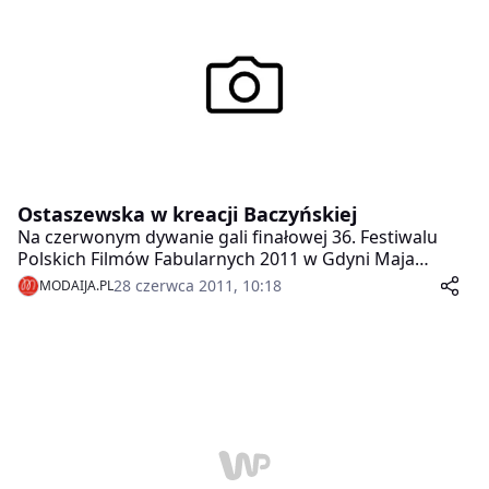
Ostaszewska w kreacji Baczyńskiej
Na czerwonym dywanie gali finałowej 36. Festiwalu
Polskich Filmów Fabularnych 2011 w Gdyni Maja
Ostaszewska wyglądała po prostu olśniewająco w
28 czerwca 2011, 10:18
MODAIJA.PL
niesamowitej, czarnej kreacji projektu Gosi
Baczyńskiej.