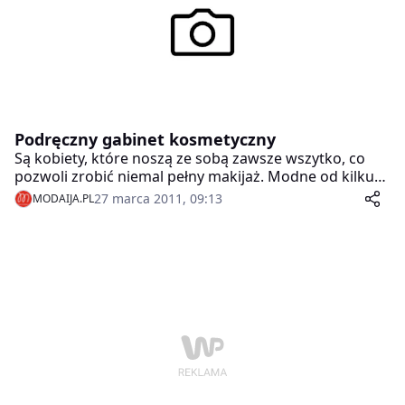
ponieważ receptorów zimna jest na niej kilka razy
więcej niż receptorów ciepła.
Podręczny gabinet kosmetyczny
Są kobiety, które noszą ze sobą zawsze wszytko, co
pozwoli zrobić niemal pełny makijaż. Modne od kilku
lat duże torebki pozwalają na to. Nosimy więc solidne
27 marca 2011, 09:13
MODAIJA.PL
kosmetyczki, a czasem mamy w torbie sekretną
kieszonkę. A czasem nosimy wszystko luzem. Co z
kosmetyków upiększających damska torebka zawiera
najczęściej?