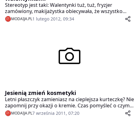
Stereotyp jest taki: Walentynki tuż, tuż, fryzjer
zamówiony, makijażystka obiecywała, że wszystko
zatuszuje, a tu – niestety – grube warstwy fluidu i
1 lutego 2012, 09:34
MODAIJA.PL
pudru nie są w stanie ukryć prawdy o naszej cerze…
Jesienią zmień kosmetyki
Letni płaszczyk zamieniasz na cieplejsza kurteczkę? Nie
zapomnij przy okazji o kremie. Czas pomyśleć o czymś
gęstszym niż nawilżające cudo, które stoi na półce w
7 września 2011, 07:20
MODAIJA.PL
łazience. Skóra tez potrzebuje ochrony przed wiatrem
i chłodem.Jesienią trzeba się przestawić na nieco inne
kosmetyki, bez względu na to, jaki rodzaj cery mamy.
Skóra mocniej reaguje na niskie temperatury,