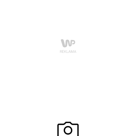
gabinetów kosmetycznych, zapotrzebowanie na
kosmetyczki jest bardzo duże.