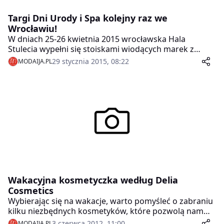
Targi Dni Urody i Spa kolejny raz we
Wrocławiu!
W dniach 25-26 kwietnia 2015 wrocławska Hala
Stulecia wypełni się stoiskami wiodących marek z
branży kosmetycznej i fryzjerskiej. Na odwiedzających
29 stycznia 2015, 08:22
MODAIJA.PL
Targi Dni Urody i Spa będą czekały specjalistyczne
wykłady i warsztaty, a także szereg innych atrakcji.
Wakacyjna kosmetyczka według Delia
Cosmetics
Wybierając się na wakacje, warto pomyśleć o zabraniu
kilku niezbędnych kosmetyków, które pozwolą nam
wyglądać pięknie i stylowo podczas każdego dnia
3 czerwca 2012, 11:00
MODAIJA.PL