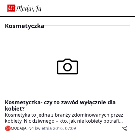
kosmetyczka
Kosmetyczka- czy to zawód wyłącznie dla
kobiet?
Kosmetyka to jedna z branży zdominowanych przez
kobiety. Nic dziwnego – kto, jak nie kobiety potrafi
prawidłowo zadbać o skórę czy paznokcie. Ponieważ w
4 kwietnia 2016, 07:09
MODAIJA.PL
ostatnich latach na polskim rynku powstało wiele