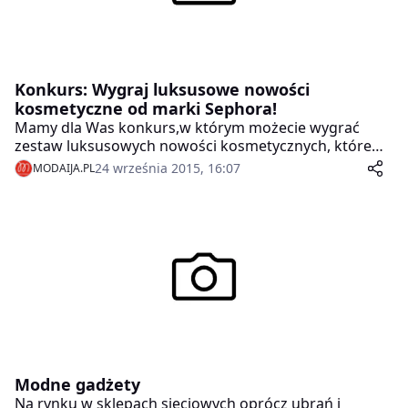
Konkurs: Wygraj luksusowe nowości
kosmetyczne od marki Sephora!
Mamy dla Was konkurs,w którym możecie wygrać
zestaw luksusowych nowości kosmetycznych, które
zupełnie niedawno pojawiły się w perfumeriach
24 września 2015, 16:07
MODAIJA.PL
Sephora!
Modne gadżety
Na rynku w sklepach sieciowych oprócz ubrań i