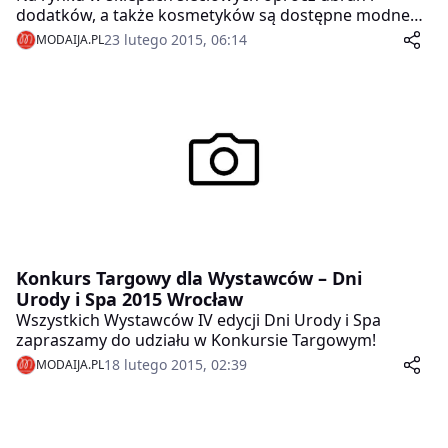
dodatków, a także kosmetyków są dostępne modne
gadżety, które przydadzą się nam w codziennym życiu.
23 lutego 2015, 06:14
MODAIJA.PL
Takie dodatki są nie tylko praktyczne, ale także
stylowe.
Konkurs Targowy dla Wystawców – Dni
Urody i Spa 2015 Wrocław
Wszystkich Wystawców IV edycji Dni Urody i Spa
zapraszamy do udziału w Konkursie Targowym!
18 lutego 2015, 02:39
MODAIJA.PL