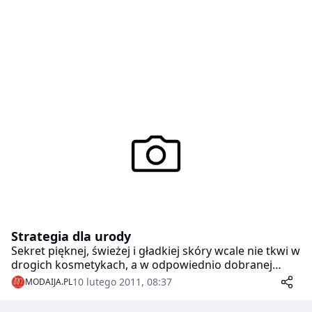
Strategia dla urody
Sekret pięknej, świeżej i gładkiej skóry wcale nie tkwi w
drogich kosmetykach, a w odpowiednio dobranej
strategii dbałości o urodę. – Lepiej zaoszczędzić na
10 lutego 2011, 08:37
MODAIJA.PL
przypadkowym kupowaniu nowych cud-specyfików, a
odłożyć fundusze na wizytę u profesjonalisty, który nie