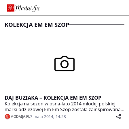
KOLEKCJA EM EM SZOP
DAJ BUZIAKA – KOLEKCJA EM EM SZOP
Kolekcja na sezon wiosna-lato 2014 młodej polskiej
marki odzieżowej Em Em Szop została zainspirowana
oczekiwaniami klientów, pozytywnym odbiorem znaku
7 maja 2014, 14:53
MODAIJA.PL
rozpoznawczego marki – czerwonych ust, a także
nieoczywistymi połączeniami.