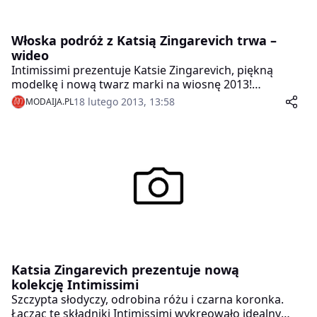
Włoska podróż z Katsią Zingarevich trwa –
wideo
Intimissimi prezentuje Katsie Zingarevich, piękną
modelkę i nową twarz marki na wiosnę 2013!
Zmysłowa sesja zdjęciowa autorstwa Jamesa Macari,
18 lutego 2013, 13:58
MODAIJA.PL
odbyła się w miejscowościach Cisternino i
Locorotondo położonych na półwyspie Puglia na
południu Włoch. Zdjęcia do kampanii oddają typowy
krajobraz dla tej części pięknej Italii.
Katsia Zingarevich prezentuje nową
kolekcję Intimissimi
Szczypta słodyczy, odrobina różu i czarna koronka.
Łącząc te składniki Intimissimi wykreowało idealny