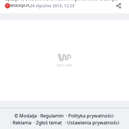
zestaw bielizny na romantyczny wieczór…
24 stycznia 2013, 12:23
MODAIJA.PL
© ModaiJa
·
Regulamin
·
Polityka prywatności
·
Reklama
·
Zgłoś temat
·
Ustawienia prywatności