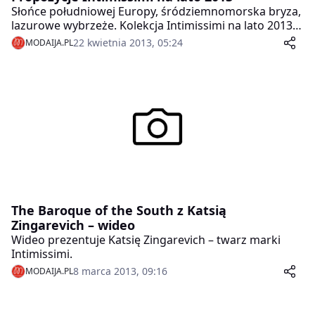
Słońce południowej Europy, śródziemnomorska bryza,
lazurowe wybrzeże. Kolekcja Intimissimi na lato 2013
przenosi nas w sam środek wakacyjnej scenerii, gdzie
22 kwietnia 2013, 05:24
MODAIJA.PL
opalenizna i złociste promienie podnoszą temperaturę
i rozbudzają wyobraźnię wyczekującą gorącego lata.
The Baroque of the South z Katsią
Zingarevich – wideo
Wideo prezentuje Katsię Zingarevich – twarz marki
Intimissimi.
8 marca 2013, 09:16
MODAIJA.PL