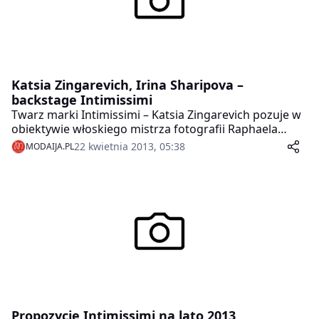
Katsia Zingarevich, Irina Sharipova –
backstage Intimissimi
Twarz marki Intimissimi – Katsia Zingarevich pozuje w
obiektywie włoskiego mistrza fotografii Raphaela
Mazzucco. Kolekcji odzieży letniej możemy bliżej się
22 kwietnia 2013, 05:38
MODAIJA.PL
przyjrzeć na fotografiach z niezwykle zmysłową Iriną
Sharipovą. Tu, w naszej fotorelacji z backstage’u.
Propozycje Intimissimi na lato 2013