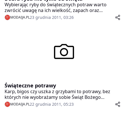
Wybierając ryby do świątecznych potraw warto
zwrócić uwagę na ich wielkość, zapach oraz
właściwości odżywcze. Nie wszystkie bowiem gatunki
23 grudnia 2011, 03:26
MODAIJA.PL
są zdrowe i nadają się do częstego spożywania.
Świąteczne potrawy
Karp, bigos czy uszka z grzybami to potrawy, bez
których nie wyobrażamy sobie Świąt Bożego
Narodzenia. Skąd wziął się zwyczaj ich
22 grudnia 2011, 05:23
MODAIJA.PL
przygotowywania? Czy w całym kraju kolacja wigilijna
wygląda tak samo?