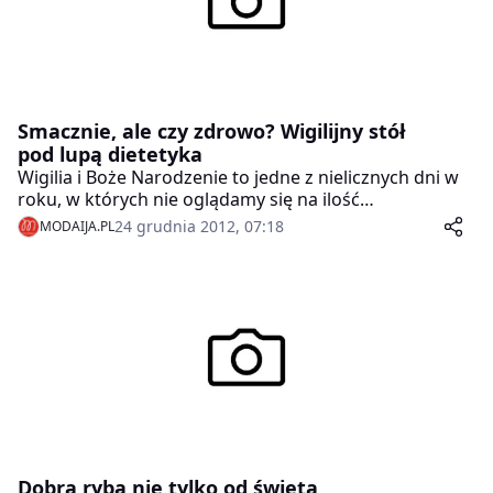
Smacznie, ale czy zdrowo? Wigilijny stół
pod lupą dietetyka
Wigilia i Boże Narodzenie to jedne z nielicznych dni w
roku, w których nie oglądamy się na ilość
spożywanych kalorii. Nawet najbardziej zawzięci i
24 grudnia 2012, 07:18
MODAIJA.PL
wytrwali w przestrzeganiu diety mają problem, aby
odmówić sobie spróbowania wszystkich dwunastu
potraw. Ale czy dania na wigilijnym stole rzeczywiście
są aż tak wysokokaloryczne i niezdrowe?
Dobra ryba nie tylko od święta