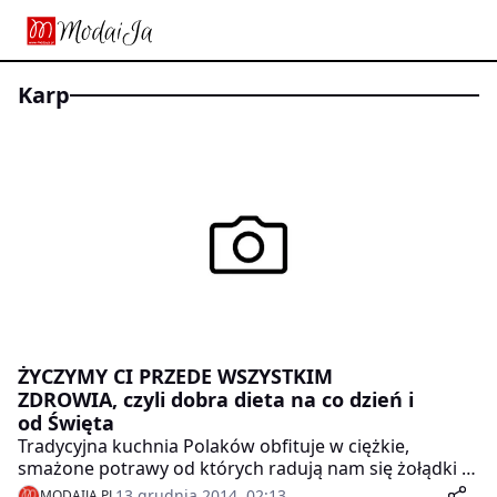
karp
ŻYCZYMY CI PRZEDE WSZYSTKIM
ZDROWIA, czyli dobra dieta na co dzień i
od Święta
Tradycyjna kuchnia Polaków obfituje w ciężkie,
smażone potrawy od których radują nam się żołądki i
kubki smakowe, a przez które cierpi zdrowie –
13 grudnia 2014, 02:13
MODAIJA.PL