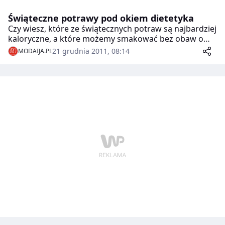
Świąteczne potrawy pod okiem dietetyka
Czy wiesz, które ze świątecznych potraw są najbardziej
kaloryczne, a które możemy smakować bez obaw o
naszą figurę? O poradę zapytaliśmy eksperta ds.
21 grudnia 2011, 08:14
MODAIJA.PL
żywienia i dietetyki z Centrum Naturhouse.