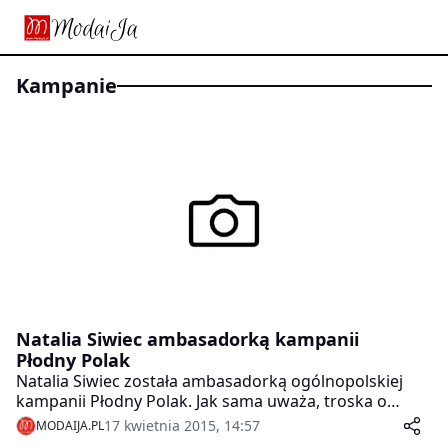
kampanie
Natalia Siwiec ambasadorką kampanii
Płodny Polak
Natalia Siwiec została ambasadorką ogólnopolskiej
kampanii Płodny Polak. Jak sama uważa, troska o
potomstwo i zdrowie dziecka jest sprawą obojga
17 kwietnia 2015, 14:57
MODAIJA.PL
partnerów, tymczasem w społeczeństwie utarło się