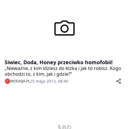
Gwiazdą obu kolekcji będzie supermodelka Amber
Valletta, znana ze swojego zaangażowania w sprawy
zrównoważonego rozwoju.
Siwiec, Doda, Honey przeciwko homofobii!
„Nieważne, z kim idziesz do łóżka i jak to robisz. Kogo
obchodzi to, z kim, jak i gdzie?”
25 maja 2013, 08:40
MODAIJA.PL