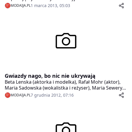
Stowarzyszenie Pomocy Dzieciom w Garwolinie.
1 marca 2013, 05:03
MODAIJA.PL
Gwiazdy nago, bo nic nie ukrywają
Beta Lenska (aktorka i modelka), Rafał Mohr (aktor),
Maria Sadowska (wokalistka i reżyser), Maria Seweryn
(aktorka), Leszek Stanek (aktor i tancerz), Marta
7 grudnia 2012, 07:16
MODAIJA.PL
Wiśniewska (wokalistka i choreograf) pokazali się w
negliżu, by potwierdzić, że nie mają nic do ukrycia.