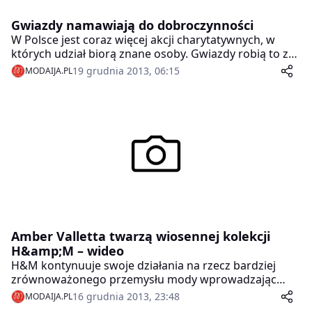
Gwiazdy namawiają do dobroczynności
W Polsce jest coraz więcej akcji charytatywnych, w
których udział biorą znane osoby. Gwiazdy robią to z
różnych powodów. Lidia Popiel pomaga, bo sprawia jej
19 grudnia 2013, 06:15
MODAIJA.PL
to radość, Karolina Malinowska. ponieważ jest
świadoma, że w życiu bywa różnie, zaś Grażyna
Wolszczak wie, że jej obecność jako gwiazdy sprawia
maluchom frajdę.
Amber Valletta twarzą wiosennej kolekcji
H&amp;M – wideo
H&M kontynuuje swoje działania na rzecz bardziej
zrównoważonego przemysłu mody wprowadzając
dwie nowe kolekcje – Conscious i Conscious Exclusive –
16 grudnia 2013, 23:48
MODAIJA.PL
które pojawią się w sklepach 10 kwietnia 2014 r.