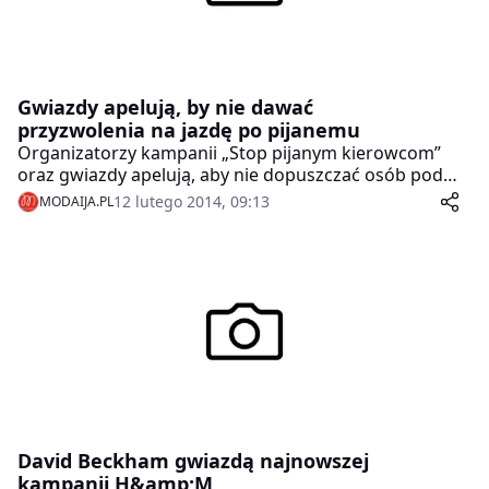
Gwiazdy apelują, by nie dawać
przyzwolenia na jazdę po pijanemu
Organizatorzy kampanii „Stop pijanym kierowcom”
oraz gwiazdy apelują, aby nie dopuszczać osób pod
wpływem alkoholu do kierownicy. W ubiegłym roku na
12 lutego 2014, 09:13
MODAIJA.PL
polskich drogach z winy nietrzeźwych kierowców
zginęło ponad pół tysiąca osób. 10 razy więcej było
rannych.
David Beckham gwiazdą najnowszej
kampanii H&amp;M