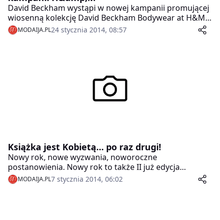
David Beckham wystąpi w nowej kampanii promującej
wiosenną kolekcję David Beckham Bodywear at H&M.
Film reklamowy wyreżyserowany przez Nicolasa
24 stycznia 2014, 08:57
MODAIJA.PL
Windinga Refna, twórcę filmów Drive i Tylko Bóg
wybacza, zostanie pokazany po raz pierwszy podczas
finału Super Bowl w USA 2 lutego 2014.
Książka jest Kobietą… po raz drugi!
Nowy rok, nowe wyzwania, noworoczne
postanowienia. Nowy rok to także II już edycja
Ogólnopolskiej Kampanii Społecznej „Książka jest
7 stycznia 2014, 06:02
MODAIJA.PL
Kobietą”, której – przypomnijmy – głównym celem jest
przywrócenie, czy też stworzenie mody na czytanie,
trendu, który można określić jako szlachetny snobizm.