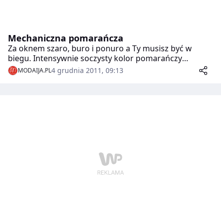
Mechaniczna pomarańcza
Za oknem szaro, buro i ponuro a Ty musisz być w
biegu. Intensywnie soczysty kolor pomarańczy
naładuje Cię pozytywną energią i wywoła uśmiech na
4 grudnia 2011, 09:13
MODAIJA.PL
twarzy ilekroć spojrzysz na zegarek.