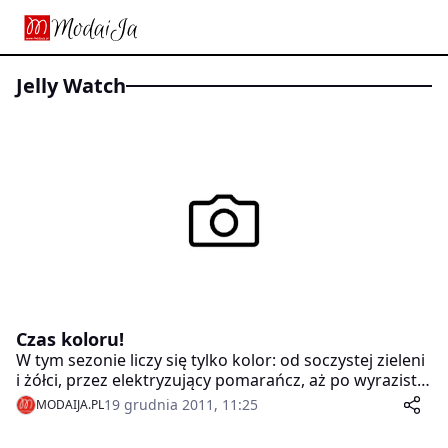
Jelly Watch
Czas koloru!
W tym sezonie liczy się tylko kolor: od soczystej zieleni
i żółci, przez elektryzujący pomarańcz, aż po wyrazisty
kobalt czy malinę. Ta zasada nie dotyczy już tylko
19 grudnia 2011, 11:25
MODAIJA.PL
ubrań, ale również dodatków.