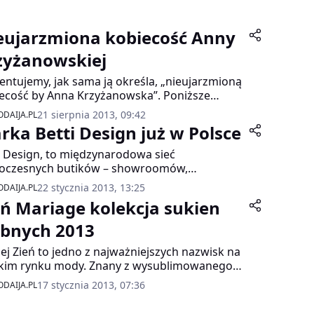
eujarzmiona kobiecość Anny
zyżanowskiej
entujemy, jak sama ją określa, „nieujarzmioną
ecość by Anna Krzyżanowska”. Poniższe
ekty zostały wykonane z szlachetne żorżety,
21 sierpnia 2013, 09:42
DAIJA.PL
abne, tiul. Szary kolor mgła, tajemnica, cień i
rka Betti Design już w Polsce
rzenikniona zasłona zapadającego zmierzchu.
i Design, to międzynarodowa sieć
oczesnych butików – showroomów,
łających w Londynie, Dubaju i Warszawie.
22 stycznia 2013, 13:25
DAIJA.PL
eń Mariage kolekcja sukien
ubnych 2013
ej Zień to jedno z najważniejszych nazwisk na
kim rynku mody. Znany z wysublimowanego
u i spektakularnych sukien, które chciałaby
17 stycznia 2013, 07:36
DAIJA.PL
ć każda kobieta, chociaż raz. Od przeszło
sięciu lat projektant wita Nowy Rok nową