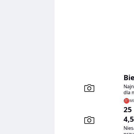
Bi
Najn
dla 
pewn
MO
25
4,
Nies