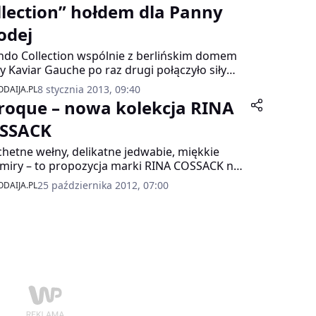
llection” hołdem dla Panny
odej
ndo Collection wspólnie z berlińskim domem
 Kaviar Gauche po raz drugi połączyło siły
ząc specjalną kolekcję Wiosna/Lato 2013.
8 stycznia 2013, 09:40
DAIJA.PL
wem przewodnim linii składającej się z 20
roque – nowa kolekcja RINA
li, w tym dwóch sukniślubnych, jest
zystość ślubna.
SSACK
chetne wełny, delikatne jedwabie, miękkie
miry – to propozycja marki RINA COSSACK na
n AW 2012/2013.
25 października 2012, 07:00
DAIJA.PL