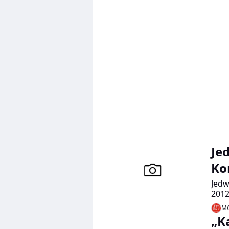
kole
doro
nowa
Pann
Je
Ko
Jedw
2012
MO
„K