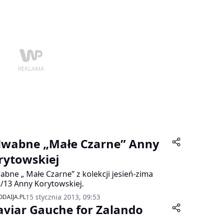
kcją ślubną. Linia Zień Mariage to esencja
bku artystycznego projektanta, a zarazem
torskie, pełne zrozumienia spojrzenie na
ę Młodą.
dwabne „Małe Czarne” Anny
rytowskiej
abne „ Małe Czarne” z kolekcji jesień-zima
/13 Anny Korytowskiej.
15 stycznia 2013, 09:53
DAIJA.PL
aviar Gauche for Zalando