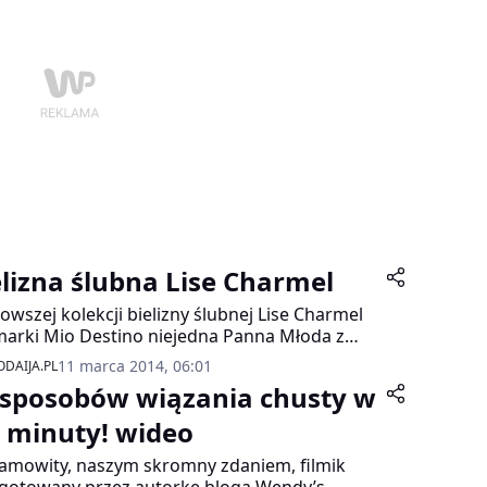
elizna ślubna Lise Charmel
owszej kolekcji bielizny ślubnej Lise Charmel
marki Mio Destino niejedna Panna Młoda z
ością powie gromkie „TAK!”
11 marca 2014, 06:01
DAIJA.PL
 sposobów wiązania chusty w
5 minuty! wideo
amowity, naszym skromny zdaniem, filmik