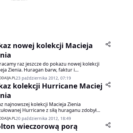
kaz nowej kolekcji Macieja
enia
acamy raz jeszcze do pokazu nowej kolekcji
eja Zienia. Huragan barw, faktur i
ołowych cięć wciągnął nas na dobre.
23 października 2012, 07:19
DAIJA.PL
kaz kolekcji Hurricane Maciej
enia
z najnowszej kolekcji Macieja Zienia
tułowanej Hurricane z siłą huraganu zdobył
raj serca publiczności zgromadzonej w
20 października 2012, 18:49
DAIJA.PL
zawskim Soho Factory. Nie zabrakło wrażeń
lton wieczorową porą
miłośników klasycznej elegancji w stylu