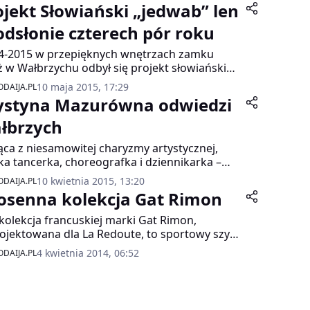
ojekt Słowiański „jedwab” len
odsłonie czterech pór roku
4-2015 w przepięknych wnętrzach zamku
ż w Wałbrzychu odbył się projekt słowiański
dwab” len w odsłonie czterech pór roku.
10 maja 2015, 17:29
DAIJA.PL
nizatorki Estera Grabarczyk oraz Katarzyna
ystyna Mazurówna odwiedzi
zyńska -Niemierowska do udziału w pokazie
zaprosiły profesjonalnych modelek.
łbrzych
ąca z niesamowitej charyzmy artystycznej,
ka tancerka, choreografka i dziennikarka –
tyna Mazurówna będzie gościem specjalnym
10 kwietnia 2015, 13:20
DAIJA.PL
rocznej edycji projektu „Słowiański jedwab”.
osenna kolekcja Gat Rimon
rzenie odbędzie się 17 kwietnia o godzinie
0 w przepięknych wnętrzach Zamku Książ.
kolekcja francuskiej marki Gat Rimon,
ojektowana dla La Redoute, to sportowy szyk
tą elegancji, a co za tym idzie garść
4 kwietnia 2014, 06:52
DAIJA.PL
wykłych propozycji obok których trudno
jść obojętnie.