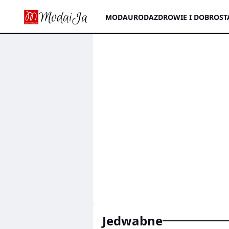
MODA
URODA
ZDROWIE I DOBROST
jedwabne