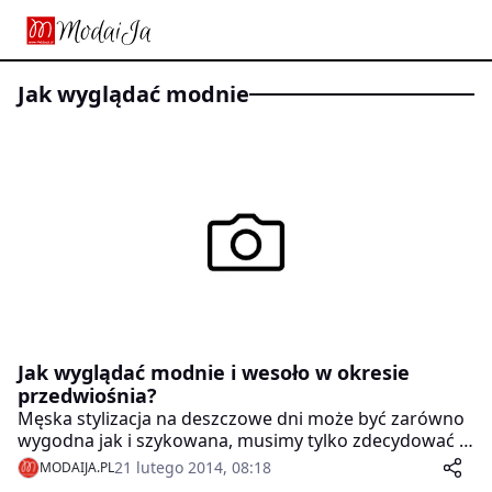
Jak wyglądać modnie
Jak wyglądać modnie i wesoło w okresie
przedwiośnia?
Męska stylizacja na deszczowe dni może być zarówno
wygodna jak i szykowana, musimy tylko zdecydować o
wyborze dodatków , elegancki kapelusz? Czapka typu
21 lutego 2014, 08:18
MODAIJA.PL
beanie, sportowe buty bądź modne kalosze ?