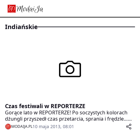
indiańskie
Czas festiwali w REPORTERZE
Gorące lato w REPORTERZE! Po soczystych kolorach
dżungli przyszedł czas przetarcia, sprania i frędzle…
Nadchodzi czas festiwali!
10 maja 2013, 08:01
MODAIJA.PL