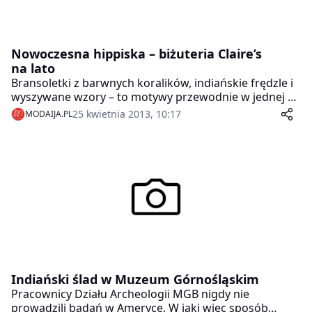
Nowoczesna hippiska – biżuteria Claire’s
na lato
Bransoletki z barwnych koralików, indiańskie frędzle i
wyszywane wzory – to motywy przewodnie w jednej z
linii z najnowszej kolekcji Claire’s. Idące z duchem
25 kwietnia 2013, 10:17
MODAIJA.PL
czasu i wpisujące się w sezonowe trendy, projekty
marki pełne są wakacyjnego luzu, ale też
awangardowego stylu.
Indiański ślad w Muzeum Górnośląskim
Pracownicy Działu Archeologii MGB nigdy nie
prowadzili badań w Ameryce. W jaki więc sposób