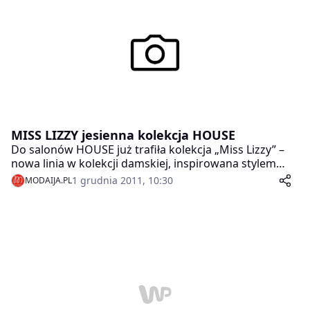
kontrasty kolorów i faktur oraz zestawienie stylu
sportowego z seksowną klasyką.
MISS LIZZY jesienna kolekcja HOUSE
Do salonów HOUSE już trafiła kolekcja „Miss Lizzy” –
nowa linia w kolekcji damskiej, inspirowana stylem
retro i androgyniczną sylwetką Twiggy, słynnej
1 grudnia 2011, 10:30
MODAIJA.PL
brytyjskiej ikony mody. To ukłon marki w stronę lat 60.,
których styl w tegorocznym sezonie jesienno-
zimowym święci – już po raz kolejny – triumfy na
wybiegach.