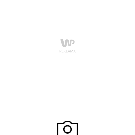
świat trochę przewrotnie, podziękować wszystkim
swoim odbiorcom za to, że są sobą.