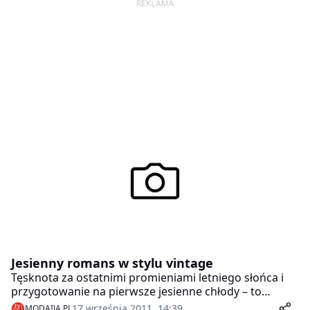
Jesienny romans w stylu vintage
Tęsknota za ostatnimi promieniami letniego słońca i
przygotowanie na pierwsze jesienne chłody – to
wszystko czuć w najnowszej, nieco nostalgicznej,
17 września 2011, 14:39
MODAIJA.PL