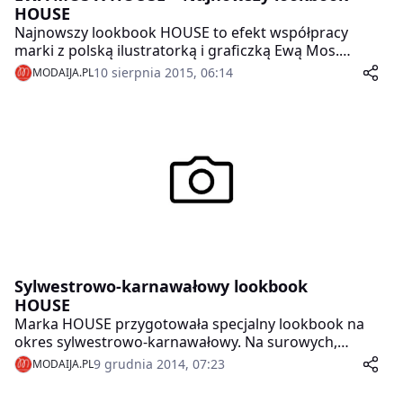
HOUSE
Najnowszy lookbook HOUSE to efekt współpracy
marki z polską ilustratorką i graficzką Ewą Mos.
Stworzone przez Ewę na wyłączność marki grafiki to
10 sierpnia 2015, 06:14
MODAIJA.PL
między innymi uchozaur, kolorowe czaszki, pomadki
czy wyszminkowane usta w kilku wersjach.
Sylwestrowo-karnawałowy lookbook
HOUSE
Marka HOUSE przygotowała specjalny lookbook na
okres sylwestrowo-karnawałowy. Na surowych,
monochromatycznych zdjęciach modele prezentują
9 grudnia 2014, 07:23
MODAIJA.PL
najlepsze zestawienia z zimowej kolekcji damskiej i
męskiej. Dominują w nich minimalistyczne formy,