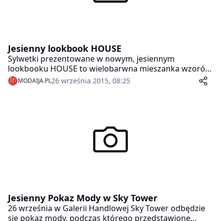
Jesienny lookbook HOUSE
Sylwetki prezentowane w nowym, jesiennym
lookbooku HOUSE to wielobarwna mieszanka wzorów
i tkanin. Dominujące w sezonie jesiennym szarości i
26 września 2015, 08:25
MODAIJA.PL
czernie przełamano żywszymi kolorami, takimi jak
intensywny żółty czy bordowy, a także kratką i
motywami ze świata roślin i zwierząt- zarówno w
damskiej, jak i męskiej kolekcji.
Jesienny Pokaz Mody w Sky Tower
26 września w Galerii Handlowej Sky Tower odbędzie
się pokaz mody, podczas którego przedstawione