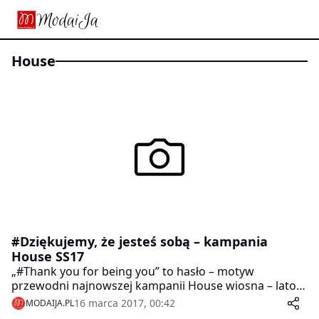
House
#Dziękujemy, że jesteś sobą – kampania
House SS17
„#Thank you for being you” to hasło – motyw
przewodni najnowszej kampanii House wiosna – lato
2017. Intrygujący tytuł jest zaproszeniem do świata
16 marca 2017, 00:42
MODAIJA.PL
młodych. Autorzy koncepcji postanowili, pokazując ten