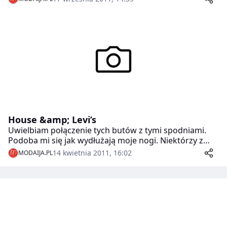
jesienno-zimowej kolekcji HOUSE. Linia „Cool in Khaki”
łączy romantyczne wykończenia z charakterem
vintage w modne warstwy, które zapewnią ciepło w
chłodne, jesienne dni.
House &amp; Levi’s
Uwielbiam połączenie tych butów z tymi spodniami.
Podoba mi się jak wydłużają moje nogi. Niektórzy z
Was mylą te spodnie z legginsami bądź nie doczytują,
14 kwietnia 2011, 16:02
MODAIJA.PL
że to są spodnie 🙂