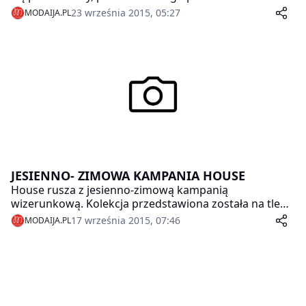
zostaną modowe propozycje na zbliżający się sezon
23 września 2015, 05:27
MODAIJA.PL
jesień-zima 2015/2016. Wydarzenie poprowadzi
Omenaa Mensah.
JESIENNO- ZIMOWA KAMPANIA HOUSE
House rusza z jesienno-zimową kampanią
wizerunkową. Kolekcja przedstawiona została na tle
Islandii, chłodnej wyspy pełnej bajkowych krajobrazów.
17 września 2015, 07:46
MODAIJA.PL