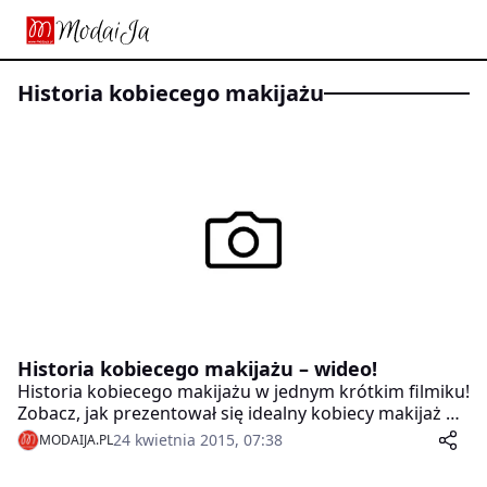
Historia kobiecego makijażu
Historia kobiecego makijażu – wideo!
Historia kobiecego makijażu w jednym krótkim filmiku!
Zobacz, jak prezentował się idealny kobiecy makijaż na
przestrzeni wieków!
24 kwietnia 2015, 07:38
MODAIJA.PL