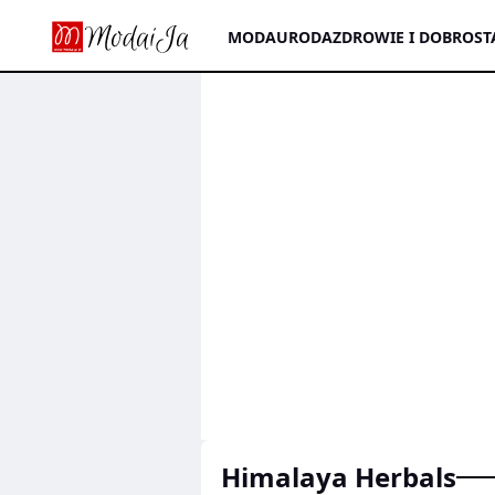
MODA
URODA
ZDROWIE I DOBROST
Himalaya Herbals