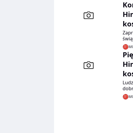
Ko
Hi
ko
Zapr
świą
może
MO
egzo
Pi
kosm
Hi
ko
Ludz
dobr
ilus
MO
sume
papi
fara
taje
najd
trad