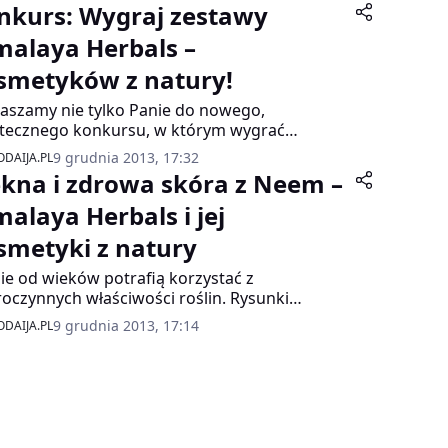
nkurs: Wygraj zestawy
malaya Herbals –
smetyków z natury!
aszamy nie tylko Panie do nowego,
tecznego konkursu, w którym wygrać
cie wysokiej klasy zestawy prezentowe
9 grudnia 2013, 17:32
DAIJA.PL
tycznych, a przede wszystkim naturalnych
ękna i zdrowa skóra z Neem –
etyków marki Himalaya Herbals!
malaya Herbals i jej
smetyki z natury
ie od wieków potrafią korzystać z
oczynnych właściwości roślin. Rysunki
trujące ich lecznicze działanie znajdziemy na
9 grudnia 2013, 17:14
DAIJA.PL
ryjskich glinianych tabliczkach i w egipskich
rusach skrzętnie ukrytych w grobowcach
onów. Szczególnie biegłe w wydobywaniu
mnic przyrody, zamkniętych w
robniejszym nawet listku i roślinnym pyłku są
ycyjne medycyny, które narodziły się w