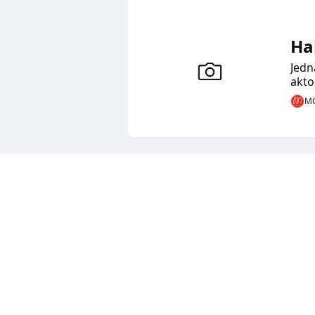
Ha
Jedn
akto
Tym 
MO
najn