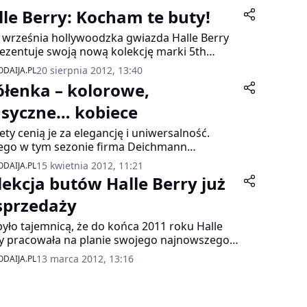
lle Berry: Kocham te buty!
 września hollywoodzka gwiazda Halle Berry
ezentuje swoją nową kolekcję marki 5th
nue
20 sierpnia 2012, 13:40
DAIJA.PL
ółenka – kolorowe,
asyczne… kobiece
ety cenią je za elegancję i uniwersalność.
ego w tym sezonie firma Deichmann
onuje klientkom czółenka w dwóch różnych
15 kwietnia 2012, 11:21
DAIJA.PL
onach. W linii 5th Avenue sygnowanej przez
lekcja butów Halle Berry już
e Berry wielbicielki klasyki znajdą modele w
owanych kolorach. Z kolei marka Graceland to
sprzedaży
ozycje dla odważnych – wśród nich
było tajemnicą, że do końca 2011 roku Halle
dziemy czółenka zgodne z najnowszymi
y pracowała na planie swojego najnowszego
dami: w soczystych barwach, marynarskiej
u pt.: „Cloud Atlas” w słynnym niemieckim
izacji, pokryte kwiatowymi deseniami, a nawet
13 marca 2012, 13:16
DAIJA.PL
teczku filmowym Babelsberg w Poczdamie.
rawaganckie modele utrzymane w konwencji
le tajny był natomiast projekt, w ramach
ur blocking.
ego gwiazda wkrótce potem ponownie