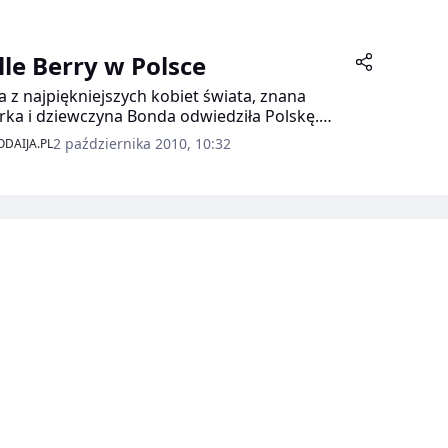
lle Berry w Polsce
a z najpiękniejszych kobiet świata, znana
rka i dziewczyna Bonda odwiedziła Polskę.
razem jednak nie promowała filmu, ale swoje
2 października 2010, 10:32
DAIJA.PL
owsze perfumy ”Reveal”.