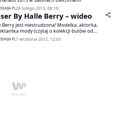
na/lato 2013 w salonach Deichmann
28 lutego 2013, 08:10
DAIJA.PL
oser By Halle Berry – wideo
e Berry jest niestrudzona! Modelka, aktorka,
ektantka mody (czytaj o kolekcji butów od
e Berry), teraz wypuszcza na rynek zapach
7 września 2012, 12:03
DAIJA.PL
nowany swoim nazwiskiem!