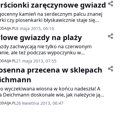
erścionki zaręczynowe gwiazd
ocenny kamień na serdecznym palcu znanej
rki czy piosenkarki błyskawicznie staje się
terem zdjęć, relacji mediów, a nawet trafia na
8 maja 2015, 06:16
DAIJA.PL
dkę najpopularniejszych czasopism. Zobacz,
ylowe gwiazdy na plaży
e pierścionki zaręczynowe wybierają przyszli
wie gwiazd.
zdy zachwycają nie tylko na czerwonym
nie, ale też podczas wypoczynku w
orskich kurortach. Halle Berry, Beyoncé i
21 maja 2013, 07:55
DAIJA.PL
i Watts są tego najlepszym przykładem! To
osenna przecena w sklepach
nie one zainspirowały salon Bodylook.pl,
ujący kostiumy kąpielowe marki Opera, do
ichmann
rzenia trzech niesamowicie stylowych i
o wyczekiwana wiosna w końcu nadeszła! A
ych propozycji na plażę. Którą z nich
a Deichmann doskonale wie, jak należycie ją
erasz?
witać. Już od 26 kwietnia ponad 100 modeli
26 kwietnia 2013, 06:47
DAIJA.PL
ia z wiosennej kolekcji o 50% taniej! To
tna okazja, by przygotować swoją garderobę
iepłe dni!